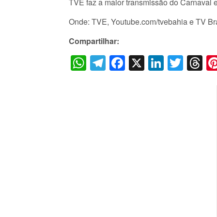
TVE faz a maior transmissão do Carnaval 
Onde: TVE, Youtube.com/tvebahia e TV Bra
Compartilhar:
WhatsApp
Telegram
Facebook
X
LinkedI
Twitt
T