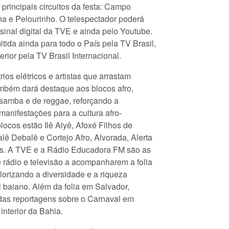
 principais circuitos da festa: Campo
a e Pelourinho. O telespectador poderá
o sinal digital da TVE e ainda pelo Youtube.
mitida ainda para todo o País pela TV Brasil,
rior pela TV Brasil Internacional.
rios elétricos e artistas que arrastam
mbém dará destaque aos blocos afro,
e samba e de reggae, reforçando a
manifestações para a cultura afro-
blocos estão Ilê Aiyê, Afoxé Filhos de
ê Debalê e Cortejo Afro, Alvorada, Alerta
os. A TVE e a Rádio Educadora FM são as
 rádio e televisão a acompanharem a folia
valorizando a diversidade e a riqueza
 baiano. Além da folia em Salvador,
das reportagens sobre o Carnaval em
interior da Bahia.