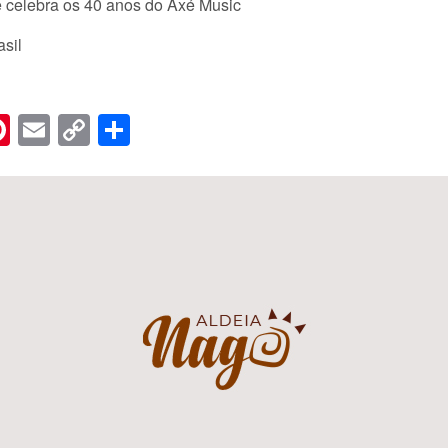
e celebra os 40 anos do Axé Music
sil
n
er
hreads
Pinterest
Email
Copy
Share
Link