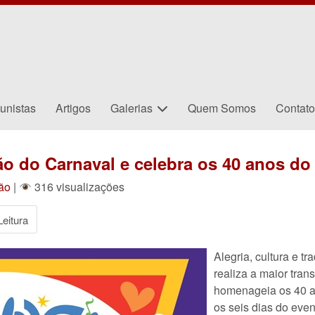
unistas
Artigos
Galerias
Quem Somos
Contat
ão do Carnaval e celebra os 40 anos do
ão
|
316 visualizações
eitura
Alegria, cultura e tr
realiza a maior tra
homenageia os 40 an
os seis dias do eve