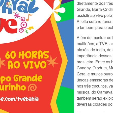
diretamente dos três
Grande, Barra-Ondin
assistir ao vivo pel
A folia será retrans
e também para o exte
Além de mostrar os t
multidões, a TVE ta
afoxés, de índio, d
importância dessas 
brasileira. Entre os 
Gandhy, Olodum, Mal
Geral e muitos outr
únicas emissoras de
nos três circuitos, 
musical do Carnaval
também serão exibi
diversas cidades do 