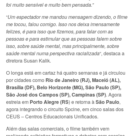
foi muito sensível e muito bem pensada.”
“
Um espectador me mandou mensagem dizendo, o filme
me tocou, falou comigo. Isso nos deixa imensamente
felizes, é para isso que fizemos, para falar com as
pessoas e para estimular que as pessoas falem sobre
isso, sobre saúde mental, mas principalmente, sobre
saúde mental numa perspectiva racializada
“, destaca a
diretora Susan Kalik.
O longa está em cartaz há quatro semanas e já circulou
por cidades como
Rio de Janeiro (RJ), Maceió (AL),
Brasília (DF), Belo Horizonte (MG), São Paulo (SP),
São José dos Campos (SP), Campinas (SP)
. Agora
estreia em
Porto Alegre (RS
) e retorna à
São Paulo
,
agora integrando o circuito Spcine, em cinco salas dos
CEUS – Centros Educacionais Unificados.
Além das salas comerciais, o filme também vem
realizando exibições formativas e debates com escolas,