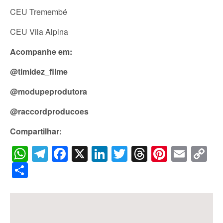
CEU Tremembé
CEU Vila Alpina
Acompanhe em:
@timidez_filme
@modupeprodutora
@raccordproducoes
Compartilhar:
WhatsApp
Telegram
Facebook
X
LinkedIn
Twitter
Threads
Pintere
Emai
C
Li
Share