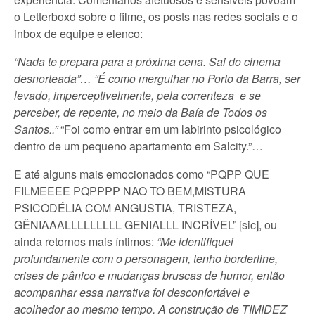
o Letterboxd sobre o filme, os posts nas redes sociais e o
inbox de equipe e elenco:
“Nada te prepara para a próxima cena. Sai do cinema
desnorteada”… “É como mergulhar no Porto da Barra, ser
levado, imperceptivelmente, pela correnteza e se
perceber, de repente, no meio da Baía de Todos os
Santos..”
“Foi como entrar em um labirinto psicológico
dentro de um pequeno apartamento em Salcity.”…
E até alguns mais emocionados como “PQPP QUE
FILMEEEE PQPPPP NAO TO BEM,MISTURA
PSICODÉLIA COM ANGUSTIA, TRISTEZA,
GÊNIAAALLLLLLLLL GENIALLL INCRÍVEL” [sic], ou
ainda retornos mais íntimos:
“Me identifiquei
profundamente com o personagem, tenho borderline,
crises de pânico e mudanças bruscas de humor, então
acompanhar essa narrativa foi desconfortável e
acolhedor ao mesmo tempo. A construção de TIMIDEZ