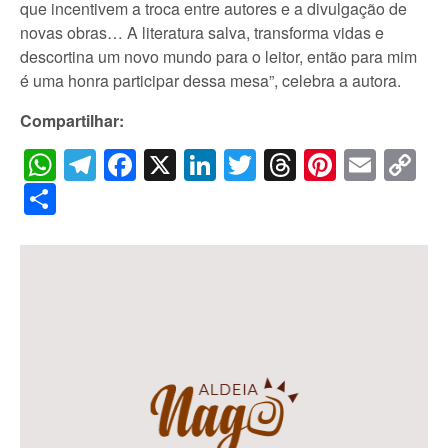
que incentivem a troca entre autores e a divulgação de
novas obras… A literatura salva, transforma vidas e
descortina um novo mundo para o leitor, então para mim
é uma honra participar dessa mesa”, celebra a autora.
Compartilhar:
WhatsApp
Telegram
Facebook
X
LinkedIn
Twitter
Threads
Pintere
Emai
C
Li
Share