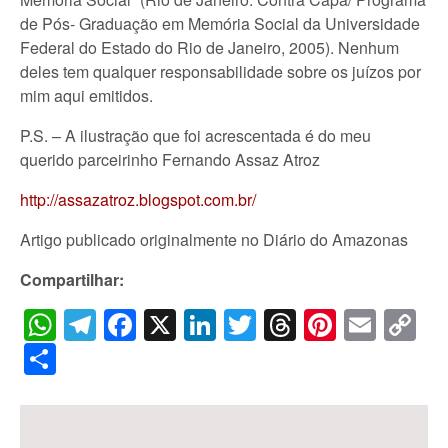
de Pós- Graduação em Memória Social da Universidade
Federal do Estado do Rio de Janeiro, 2005). Nenhum
deles tem qualquer responsabilidade sobre os juízos por
mim aqui emitidos.
P.S. – A ilustração que foi acrescentada é do meu
querido parceirinho Fernando Assaz Atroz
http://assazatroz.blogspot.com.br/
Artigo publicado originalmente no Diário do Amazonas
Compartilhar:
WhatsApp
Telegram
Facebook
X
LinkedIn
Twitter
Threads
Pintere
Emai
C
Li
Share