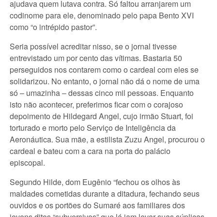
ajudava quem lutava contra. Só faltou arranjarem um
codinome para ele, denominado pelo papa Bento XVI
como “o intrépido pastor”.
Seria possível acreditar nisso, se o jornal tivesse
entrevistado um por cento das vítimas. Bastaria 50
perseguidos nos contarem como o cardeal com eles se
solidarizou. No entanto, o jornal não dá o nome de uma
só – umazinha – dessas cinco mil pessoas. Enquanto
isto não acontecer, preferimos ficar com o corajoso
depoimento de Hildegard Angel, cujo irmão Stuart, foi
torturado e morto pelo Serviço de Inteligência da
Aeronáutica. Sua mãe, a estilista Zuzu Angel, procurou o
cardeal e bateu com a cara na porta do palácio
episcopal.
Segundo Hilde, dom Eugênio “fechou os olhos às
maldades cometidas durante a ditadura, fechando seus
ouvidos e os portões do Sumaré aos familiares dos
jovens ditos “subversivos” que lá iam levar suas súplicas,