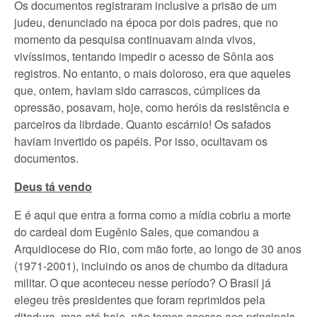
Os documentos registraram inclusive a prisão de um
judeu, denunciado na época por dois padres, que no
momento da pesquisa continuavam ainda vivos,
vivíssimos, tentando impedir o acesso de Sônia aos
registros. No entanto, o mais doloroso, era que aqueles
que, ontem, haviam sido carrascos, cúmplices da
opressão, posavam, hoje, como heróis da resistência e
parceiros da librdade. Quanto escárnio! Os safados
haviam invertido os papéis. Por isso, ocultavam os
documentos.
Deus tá vendo
E é aqui que entra a forma como a mídia cobriu a morte
do cardeal dom Eugênio Sales, que comandou a
Arquidiocese do Rio, com mão forte, ao longo de 30 anos
(1971-2001), incluindo os anos de chumbo da ditadura
militar. O que aconteceu nesse período? O Brasil já
elegeu três presidentes que foram reprimidos pela
ditadura, mas até hoje, não temos acesso aos principais