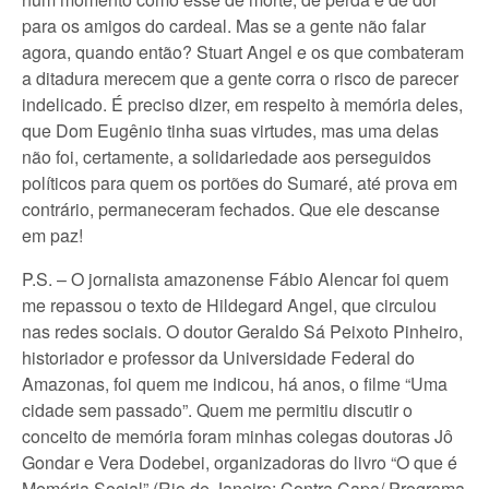
para os amigos do cardeal. Mas se a gente não falar
agora, quando então? Stuart Angel e os que combateram
a ditadura merecem que a gente corra o risco de parecer
indelicado. É preciso dizer, em respeito à memória deles,
que Dom Eugênio tinha suas virtudes, mas uma delas
não foi, certamente, a solidariedade aos perseguidos
políticos para quem os portões do Sumaré, até prova em
contrário, permaneceram fechados. Que ele descanse
em paz!
P.S. – O jornalista amazonense Fábio Alencar foi quem
me repassou o texto de Hildegard Angel, que circulou
nas redes sociais. O doutor Geraldo Sá Peixoto Pinheiro,
historiador e professor da Universidade Federal do
Amazonas, foi quem me indicou, há anos, o filme “Uma
cidade sem passado”. Quem me permitiu discutir o
conceito de memória foram minhas colegas doutoras Jô
Gondar e Vera Dodebei, organizadoras do livro “O que é
Memória Social” (Rio de Janeiro: Contra Capa/ Programa