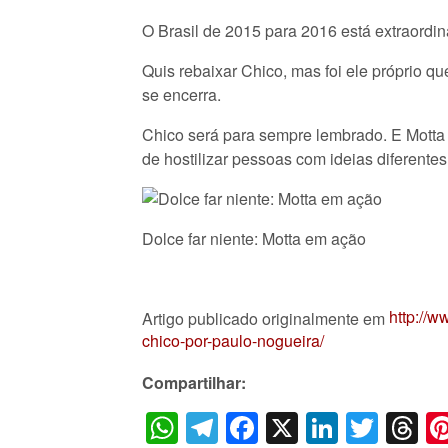
O Brasil de 2015 para 2016 está extraordin
Quis rebaixar Chico, mas foi ele próprio q
se encerra.
Chico será para sempre lembrado. E Motta 
de hostilizar pessoas com ideias diferentes
Dolce far niente: Motta em ação
http://
Artigo publicado originalmente em
chico-por-paulo-nogueira/
Compartilhar:
WhatsApp
Telegram
Facebook
X
LinkedI
Twitt
T