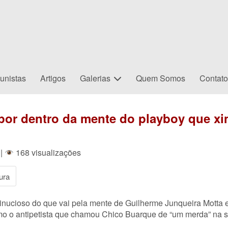
unistas
Artigos
Galerias
Quem Somos
Contat
 por dentro da mente do playboy que x
|
168 visualizações
ura
inucioso do que vai pela mente de Guilherme Junqueira Motta
mo o antipetista que chamou Chico Buarque de “um merda” na s