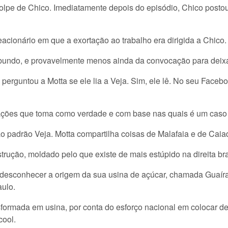
golpe de Chico. Imediatamente depois do episódio, Chico posto
cionário em que a exortação ao trabalho era dirigida a Chico.
undo, e provavelmente menos ainda da convocação para deixar
erguntou a Motta se ele lia a Veja. Sim, ele lê. No seu Face
ções que toma como verdade e com base nas quais é um caso cl
o padrão Veja. Motta compartilha coisas de Malafaia e de Caia
trução, moldado pelo que existe de mais estúpido na direita bra
 desconhecer a origem da sua usina de açúcar, chamada Guaíra, 
ulo.
sformada em usina, por conta do esforço nacional em colocar 
cool.