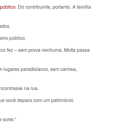
público
. Do contribuinte, portanto. A família
ados.
iro público.
hico fez – sem prova nenhuma. Motta passa
m lugares paradisíacos, sem camisa,
ncontrasse na rua.
 que você depara com um patrimônio
 sorte.”