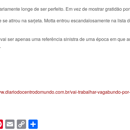
ariamente longe de ser perfeito. Em vez de mostrar gratidão por
ue se atirou na sarjeta. Motta entrou escandalosamente na list
vai ser apenas uma referência sinistra de uma época em que ana
.
www.diariodocentrodomundo.com.br/vai-trabalhar-vagabundo-por
n
er
hreads
Pinterest
Email
Copy
Share