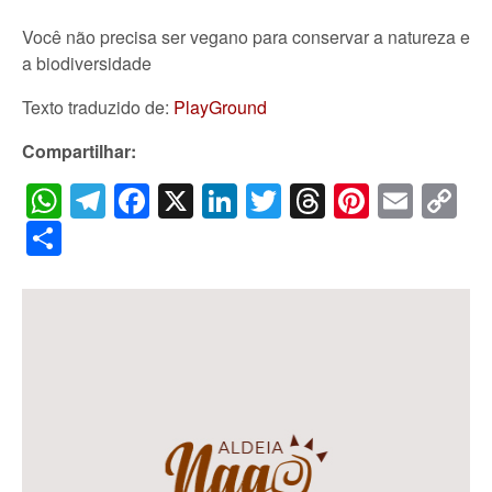
Você não precisa ser vegano para conservar a natureza e
a biodiversidade
Texto traduzido de:
PlayGround
Compartilhar:
WhatsApp
Telegram
Facebook
X
LinkedIn
Twitter
Threads
Pintere
Emai
C
Li
Share