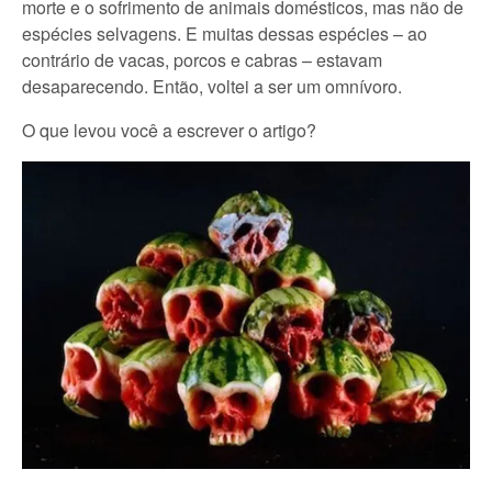
morte e o sofrimento de animais domésticos, mas não de
espécies selvagens. E muitas dessas espécies – ao
contrário de vacas, porcos e cabras – estavam
desaparecendo. Então, voltei a ser um omnívoro.
O que levou você a escrever o artigo?