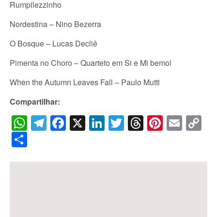
Rumpilezzinho
Nordestina – Nino Bezerra
O Bosque – Lucas Decliê
Pimenta no Choro – Quarteto em Si e Mi bemol
When the Autumn Leaves Fall – Paulo Mutti
Compartilhar:
WhatsApp
Telegram
Facebook
X
LinkedIn
Twitter
Threads
Pintere
Emai
C
Li
Share