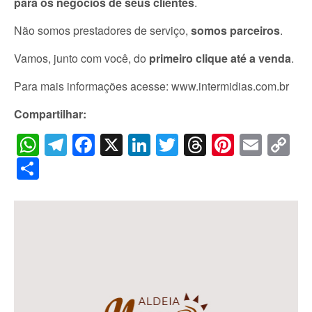
para os negócios de seus clientes
.
Não somos prestadores de serviço,
somos parceiros
.
Vamos, junto com você, do
primeiro clique até a venda
.
Para mais informações acesse: www.intermidias.com.br
Compartilhar:
WhatsApp
Telegram
Facebook
X
LinkedIn
Twitter
Threads
Pintere
Emai
C
Li
Share