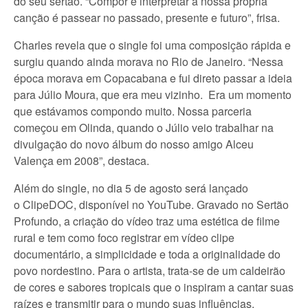
do seu sertão. “Compor e interpretar a nossa própria
canção é passear no passado, presente e futuro”, frisa.
Charles revela que o single foi uma composição rápida e
surgiu quando ainda morava no Rio de Janeiro. “Nessa
época morava em Copacabana e fui direto passar a ideia
para Júlio Moura, que era meu vizinho. Era um momento
que estávamos compondo muito. Nossa parceria
começou em Olinda, quando o Júlio veio trabalhar na
divulgação do novo álbum do nosso amigo Alceu
Valença em 2008”, destaca.
Além do single, no dia 5 de agosto será lançado
o ClipeDOC, disponível no YouTube. Gravado no Sertão
Profundo, a criação do vídeo traz uma estética de filme
rural e tem como foco registrar em vídeo clipe
documentário, a simplicidade e toda a originalidade do
povo nordestino. Para o artista, trata-se de um caldeirão
de cores e sabores tropicais que o inspiram a cantar suas
raízes e transmitir para o mundo suas influências.