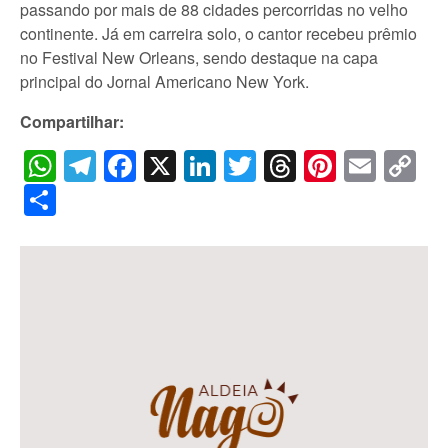
passando por mais de 88 cidades percorridas no velho
continente. Já em carreira solo, o cantor recebeu prêmio
no Festival New Orleans, sendo destaque na capa
principal do Jornal Americano New York.
Compartilhar:
WhatsApp
Telegram
Facebook
X
LinkedIn
Twitter
Threads
Pintere
Emai
C
Li
Share