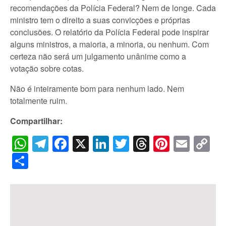
recomendações da Polícia Federal? Nem de longe. Cada
ministro tem o direito a suas convicções e próprias
conclusões. O relatório da Polícia Federal pode inspirar
alguns ministros, a maioria, a minoria, ou nenhum. Com
certeza não será um julgamento unânime como a
votação sobre cotas.
Não é inteiramente bom para nenhum lado. Nem
totalmente ruim.
Compartilhar:
WhatsApp
Telegram
Facebook
X
LinkedIn
Twitter
Threads
Pintere
Emai
C
Li
Share