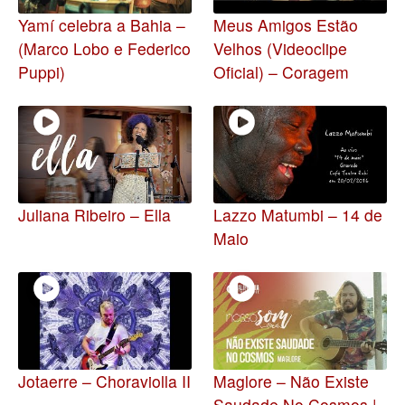
Yamí celebra a Bahia –
Meus Amigos Estão
(Marco Lobo e Federico
Velhos (Videoclipe
Puppi)
Oficial) – Coragem
Juliana Ribeiro – Ella
Lazzo Matumbi – 14 de
Maio
Jotaerre – Choraviolla II
Maglore – Não Existe
–
Saudade No Cosmos |