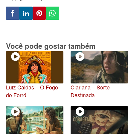
Você pode gostar também
Luiz Caldas – O Fogo
Clariana – Sorte
do Forró
Destinada