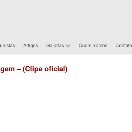
unistas
Artigos
Galerias
Quem Somos
Contat
em – (Clipe oficial)