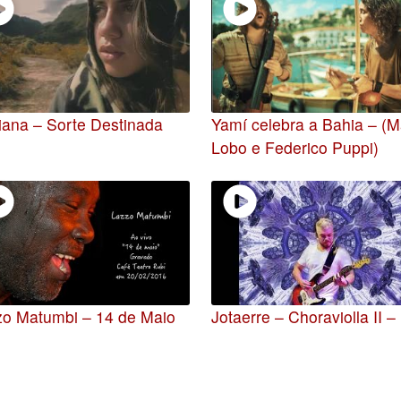
iana – Sorte Destinada
Yamí celebra a Bahia – (
Lobo e Federico Puppi)
zo Matumbi – 14 de Maio
Jotaerre – Choraviolla II –