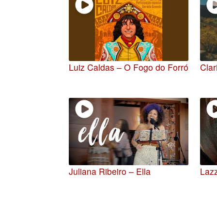
Luiz Caldas – O Fogo do Forró
Clar
Juliana Ribeiro – Ella
Laz