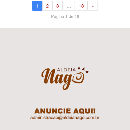
1
2
3
…
18
»
Página 1 de 18