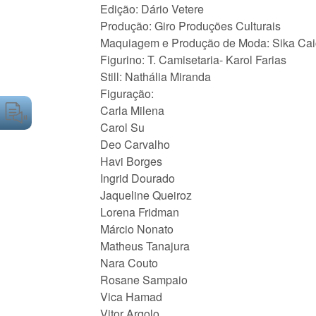
Edição: Dário Vetere
Produção: Giro Produções Culturais
Maquiagem e Produção de Moda: Sika Cai
Figurino: T. Camisetaria- Karol Farias
Still: Nathália Miranda
Figuração:
Carla Milena
Carol Su
Deo Carvalho
Havi Borges
Ingrid Dourado
Jaqueline Queiroz
Lorena Fridman
Márcio Nonato
Matheus Tanajura
Nara Couto
Rosane Sampaio
Vica Hamad
Vitor Argolo