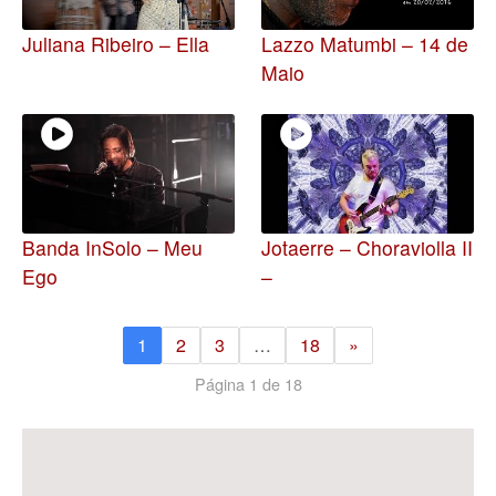
Juliana Ribeiro – Ella
Lazzo Matumbi – 14 de
Maio
Banda InSolo – Meu
Jotaerre – Choraviolla II
Ego
–
1
2
3
…
18
»
Página 1 de 18