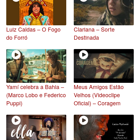
Luiz Caldas – O Fogo
Clariana – Sorte
do Forró
Destinada
Yamí celebra a Bahia –
Meus Amigos Estão
(Marco Lobo e Federico
Velhos (Videoclipe
Puppi)
Oficial) – Coragem