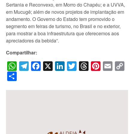
Sertania e Reconvexo, em Morro do Chapéu; e a UVVA,
em Mucugê; além de novos projetos de implantação em
andamento. O Governo do Estado tem promovido o
segmento em feiras de turismo, no Brasil e no exterior,
para mostrar a boa infraestrutura que oferecemos aos
apreciadores da bebida”.
Compartilhar:
WhatsApp
Telegram
Facebook
X
LinkedIn
Twitter
Threads
Pintere
Emai
C
Li
Share