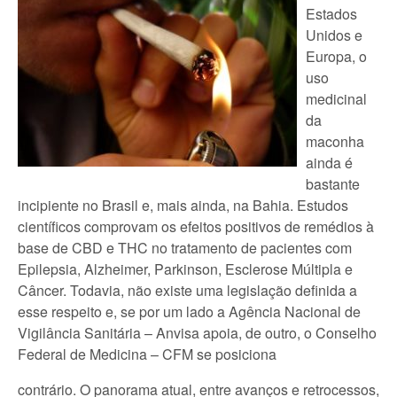
Estados
Unidos e
Europa, o
uso
medicinal
da
maconha
ainda é
bastante
incipiente no Brasil e, mais ainda, na Bahia. Estudos
científicos comprovam os efeitos positivos de remédios à
base de CBD e THC no tratamento de pacientes com
Epilepsia, Alzheimer, Parkinson, Esclerose Múltipla e
Câncer. Todavia, não existe uma legislação definida a
esse respeito e, se por um lado a Agência Nacional de
Vigilância Sanitária – Anvisa apoia, de outro, o Conselho
Federal de Medicina – CFM se posiciona
contrário. O panorama atual, entre avanços e retrocessos,