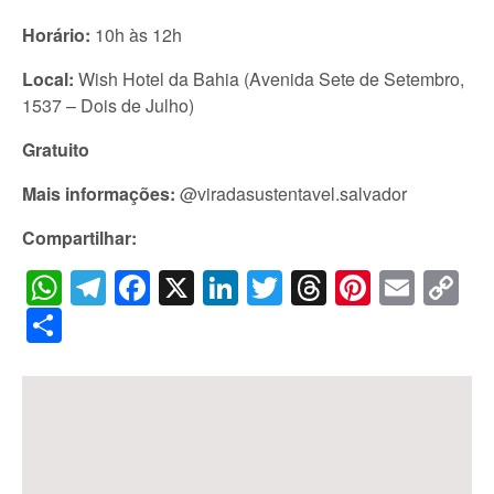
Horário:
10h às 12h
Local:
Wish Hotel da Bahia (Avenida Sete de Setembro,
1537 – Dois de Julho)
Gratuito
Mais informações:
@viradasustentavel.salvador
Compartilhar:
WhatsApp
Telegram
Facebook
X
LinkedIn
Twitter
Threads
Pintere
Emai
C
Li
Share