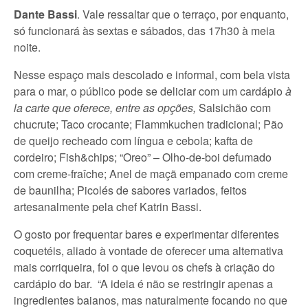
Dante Bassi
. Vale ressaltar que o terraço, por enquanto,
só funcionará às sextas e sábados, das 17h30 à meia
noite.
Nesse espaço mais descolado e informal, com bela vista
para o mar, o público pode se deliciar com um cardápio
à
la carte que oferece, entre as opções,
Salsichão com
chucrute; Taco crocante; Flammkuchen tradicional; Pão
de queijo recheado com língua e cebola; kafta de
cordeiro; Fish&chips; “Oreo” – Olho-de-boi defumado
com creme-fraîche; Anel de maçã empanado com creme
de baunilha; Picolés de sabores variados, feitos
artesanalmente pela chef Katrin Bassi.
O gosto por frequentar bares e experimentar diferentes
coquetéis, aliado à vontade de oferecer uma alternativa
mais corriqueira, foi o que levou os chefs à criação do
cardápio do bar. “A ideia é não se restringir apenas a
ingredientes baianos, mas naturalmente focando no que