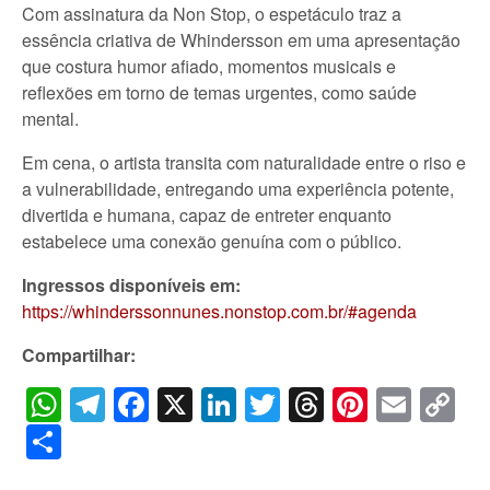
Com assinatura da Non Stop, o espetáculo traz a
essência criativa de Whindersson em uma apresentação
que costura humor afiado, momentos musicais e
reflexões em torno de temas urgentes, como saúde
mental.
Em cena, o artista transita com naturalidade entre o riso e
a vulnerabilidade, entregando uma experiência potente,
divertida e humana, capaz de entreter enquanto
estabelece uma conexão genuína com o público.
Ingressos disponíveis em:
https://whinderssonnunes.nonstop.com.br/#agenda
Compartilhar:
WhatsApp
Telegram
Facebook
X
LinkedIn
Twitter
Threads
Pintere
Emai
C
Li
Share