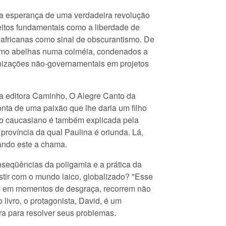
a esperança de uma verdadeira revolução
reitos fundamentais como a liberdade de
s africanas como sinal de obscurantismo. De
omo abelhas numa colméia, condenados a
anizações não-governamentais em projetos
la editora Caminho, O Alegre Canto da
onta de uma paixão que lhe daria um filho
 do caucasiano é também explicada pela
rovíncia da qual Paulina é oriunda. Lá,
uando este a chama.
nseqüências da poligamia e a prática da
istir com o mundo laico, globalizado? "Esse
s, em momentos de desgraça, recorrem não
livro, o protagonista, David, é um
gra para resolver seus problemas.