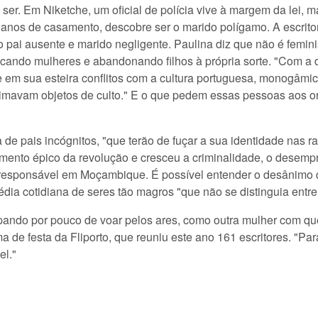
 ser. Em Niketche, um oficial de polícia vive à margem da lei, 
anos de casamento, descobre ser o marido polígamo. A escritor
mo pai ausente e marido negligente. Paulina diz que não é femin
do mulheres e abandonando filhos à própria sorte. "Com a di
 em sua esteira conflitos com a cultura portuguesa, monogâmica,
eimavam objetos de culto." E o que pedem essas pessoas aos o
 de pais incógnitos, "que terão de fuçar a sua identidade nas r
omento épico da revolução e cresceu a criminalidade, o desemp
responsável em Moçambique. É possível entender o desânimo de
édia cotidiana de seres tão magros "que não se distinguia entr
capando por pouco de voar pelos ares, como outra mulher com 
lima de festa da Fliporto, que reuniu este ano 161 escritores. 
el."