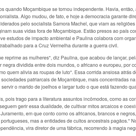
os quando Moçambique se tornou independente. Havia, então, 
lonialista. Algo mudou, de fato, e hoje a democracia garante di
s liderados pelo socialista Samora Machel, que viam as religiõe
inam suas vidas fora de Moçambique. Estão presos ao país c
olve estudos de impacto ambiental e Paulina colabora com org
trabalhado para a Cruz Vermelha durante a guerra civil.
e reprime as mulheres", diz Paulina, que acabou de lançar, pe
r negra dividida entre dois mundos, o africano e europeu, por c
omo quem alivia as roupas de luto". Essa corrida ansiosa atrás
 sociedades patriarcais de Moçambique, mais concentradas na p
 servir o marido de joelhos e largar tudo o que está fazendo q
 pois trago para a literatura assuntos incômodos, como as co
nseguem gerir essa dualidade, de cultivar mitos arcaicos e coex
o Juramento, em que conto como os africanos, brancos e negro
 portugueses, mas a entidades de cultos ancestrais pagãos." No 
ependência, vira diretor de uma fábrica, recorrendo à magia ne