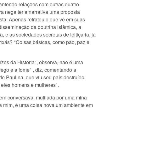
mantendo relações com outras quatro
a nega ter a narrativa uma proposta
ista. Apenas retratou o que vê em suas
sseminação da doutrina islâmica, a
 e as sociedades secretas de feitiçaria, já
rixás? "Coisas básicas, como pão, paz e
aízes da História", observa, não é uma
rego e a fome" , diz, comentando a
 Paulina, que viu seu país destruído
e eles homens e mulheres".
quem conversava, mutilada por uma mina
"Para mim, é uma coisa nova um ambiente em