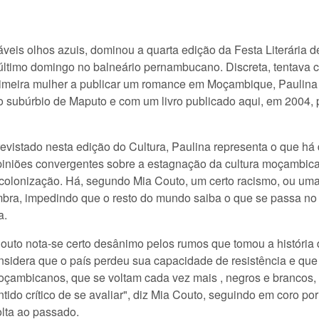
veis olhos azuis, dominou a quarta edição da Festa Literária de
 último domingo no balneário pernambucano. Discreta, tentava ci
 primeira mulher a publicar um romance em Moçambique, Paulin
o subúrbio de Maputo e com um livro publicado aqui, em 2004,
evistado nesta edição do Cultura, Paulina representa o que há d
iniões convergentes sobre a estagnação da cultura moçambican
 colonização. Há, segundo Mia Couto, um certo racismo, ou uma 
mbra, impedindo que o resto do mundo saiba o que se passa no 
a.
uto nota-se certo desânimo pelos rumos que tomou a históri
nsidera que o país perdeu sua capacidade de resistência e que
oçambicanos, que se voltam cada vez mais , negros e brancos, p
ntido crítico de se avaliar", diz Mia Couto, seguindo em coro p
lta ao passado.