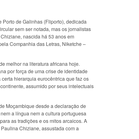
 Porto de Galinhas (Fliporto), dedicada
rcular sem ser notada, mas os jornalistas
a Chiziane, nascida há 53 anos em
 pela Companhia das Letras, Niketche –
e melhor na literatura africana hoje.
a por força de uma crise de identidade
certa hierarquia eurocêntrica que faz os
continente, assumido por seus intelectuais
a de Moçambique desde a declaração de
 nem a língua nem a cultura portuguesa
ara as tradições e os mitos arcaicos. A
or Paulina Chiziane, assustada com a