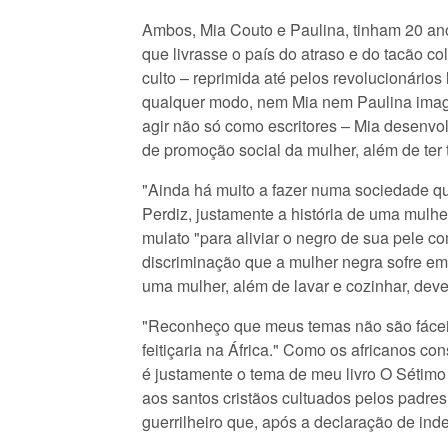
Ambos, Mia Couto e Paulina, tinham 20 an
que livrasse o país do atraso e do tacão co
culto – reprimida até pelos revolucionário
qualquer modo, nem Mia nem Paulina imag
agir não só como escritores – Mia desenv
de promoção social da mulher, além de ter 
"Ainda há muito a fazer numa sociedade qu
Perdiz, justamente a história de uma mulhe
mulato "para aliviar o negro de sua pele c
discriminação que a mulher negra sofre em
uma mulher, além de lavar e cozinhar, deve
"Reconheço que meus temas não são fáceis,
feitiçaria na África." Como os africanos co
é justamente o tema de meu livro O Sétim
aos santos cristãos cultuados pelos padres
guerrilheiro que, após a declaração de ind