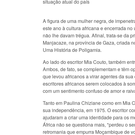
situação atual do país
A figura de uma mulher negra, de impenetrá
este ano à cultura africana e encerrada no
não lhe davam trégua. Afinal, trata-se da
Manjacaze, na província de Gaza, criada n
Uma História de Poligamia.
Ao lado do escritor Mia Couto, também entr
Ambos, de fato, se complementam e têm op
que levou africanos a virar agentes da sua
escritores africanos serem colocados à so
com um sentimento confuso de amor e raiv
Tanto em Paulina Chiziane como em Mia Co
sua independência, em 1975. O escritor co
ajudaram a criar uma identidade para os m
África não se questiona mais, "perdeu o se
retromania que empurra Moçambique de vo