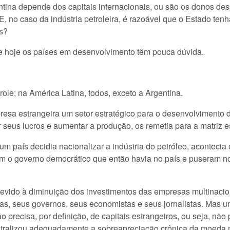
tina depende dos capitais internacionais, ou são os donos de
 no caso da indústria petroleira, é razoável que o Estado tenh
is?
 hoje os países em desenvolvimento têm pouca dúvida.
ole; na América Latina, todos, exceto a Argentina.
presa estrangeira um setor estratégico para o desenvolvimento 
 seus lucros e aumentar a produção, os remetia para a matriz 
 um país decidia nacionalizar a indústria do petróleo, aconteci
m o governo democrático que então havia no país e puseram n
evido à diminuição dos investimentos das empresas multinacio
as, seus governos, seus economistas e seus jornalistas. Mas 
precisa, por definição, de capitais estrangeiros, ou seja, não 
o neutralizou adequadamente a sobreapreciação crônica da moed