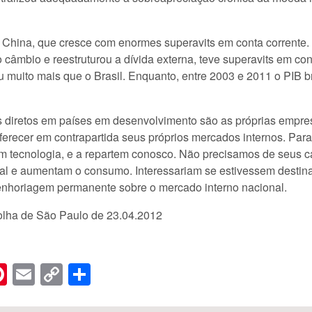
a China, que cresce com enormes superavits em conta corrent
âmbio e reestruturou a dívida externa, teve superavits em cont
u muito mais que o Brasil. Enquanto, entre 2003 e 2011 o PIB b
s diretos em países em desenvolvimento são as próprias empre
erecer em contrapartida seus próprios mercados internos. Par
em tecnologia, e a repartem conosco. Não precisamos de seus 
cal e aumentam o consumo. Interessariam se estivessem destina
nhoriagem permanente sobre o mercado interno nacional.
Folha de São Paulo de 23.04.2012
n
er
hreads
Pinterest
Email
Copy
Share
Link