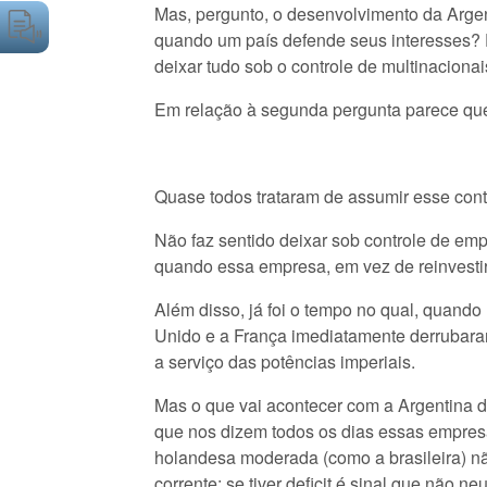
Mas, pergunto, o desenvolvimento da Argen
quando um país defende seus interesses? E,
deixar tudo sob o controle de multinaciona
Em relação à segunda pergunta parece que
Quase todos trataram de assumir esse contr
Não faz sentido deixar sob controle de em
quando essa empresa, em vez de reinvestir
Além disso, já foi o tempo no qual, quando
Unido e a França imediatamente derrubara
a serviço das potências imperiais.
Mas o que vai acontecer com a Argentina d
que nos dizem todos os dias essas empres
holandesa moderada (como a brasileira) não 
corrente; se tiver deficit é sinal que nã