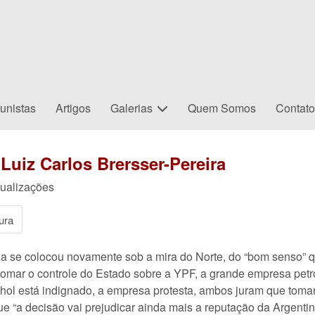
unistas
Artigos
Galerias
Quem Somos
Contat
Luiz Carlos Brersser-Pereira
ualizações
ura
na se colocou novamente sob a mira do Norte, do “bom senso”
tomar o controle do Estado sobre a YPF, a grande empresa petro
l está indignado, a empresa protesta, ambos juram que tomar
que “a decisão vai prejudicar ainda mais a reputação da Argentin