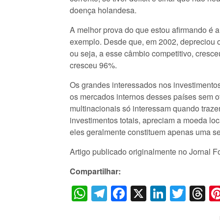
doença holandesa.
A melhor prova do que estou afirmando é 
exemplo. Desde que, em 2002, depreciou o c
ou seja, a esse câmbio competitivo, cresce
cresceu 96%.
Os grandes interessados nos investimento
os mercados internos desses países sem of
multinacionais só interessam quando traz
investimentos totais, apreciam a moeda lo
eles geralmente constituem apenas uma se
Artigo publicado originalmente no Jornal 
Compartilhar:
WhatsApp
Telegram
Facebook
X
LinkedI
Twitt
T