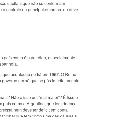
sses capitais que não se conformam
a o controle da principal empresa, ou deve
do país como é o petróleo, especialmente
espanhola.
a o que aconteceu no Irã em 1957. O Reino
o governo um xá que se pôs imediatamente
nais? Não é isso um “mal maior”? É isso o
um país como a Argentina, que tem doença
precisa nem deve ter deficit em conta
a nacional que tem como uma das causas a