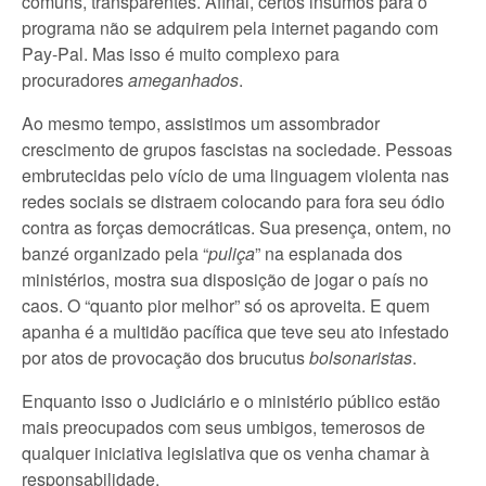
comuns, transparentes. Afinal, certos insumos para o
programa não se adquirem pela internet pagando com
Pay-Pal. Mas isso é muito complexo para
procuradores
ameganhados
.
Ao mesmo tempo, assistimos um assombrador
crescimento de grupos fascistas na sociedade. Pessoas
embrutecidas pelo vício de uma linguagem violenta nas
redes sociais se distraem colocando para fora seu ódio
contra as forças democráticas. Sua presença, ontem, no
banzé organizado pela “
puliça
” na esplanada dos
ministérios, mostra sua disposição de jogar o país no
caos. O “quanto pior melhor” só os aproveita. E quem
apanha é a multidão pacífica que teve seu ato infestado
por atos de provocação dos brucutus
bolsonaristas
.
Enquanto isso o Judiciário e o ministério público estão
mais preocupados com seus umbigos, temerosos de
qualquer iniciativa legislativa que os venha chamar à
responsabilidade.