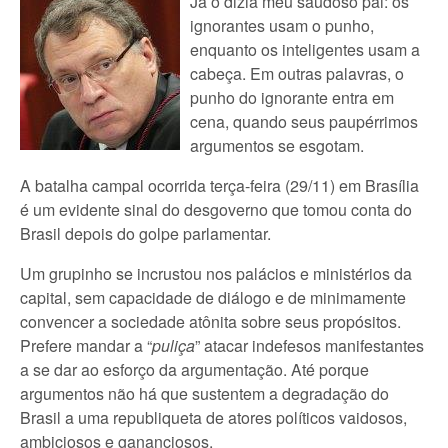
Já o dizia meu saudoso pai: os
ignorantes usam o punho,
enquanto os inteligentes usam a
cabeça. Em outras palavras, o
punho do ignorante entra em
cena, quando seus paupérrimos
argumentos se esgotam.
A batalha campal ocorrida terça-feira (29/11) em Brasília
é um evidente sinal do desgoverno que tomou conta do
Brasil depois do golpe parlamentar.
Um grupinho se incrustou nos palácios e ministérios da
capital, sem capacidade de diálogo e de minimamente
convencer a sociedade atônita sobre seus propósitos.
Prefere mandar a “
puliça
” atacar indefesos manifestantes
a se dar ao esforço da argumentação. Até porque
argumentos não há que sustentem a degradação do
Brasil a uma republiqueta de atores políticos vaidosos,
ambiciosos e gananciosos.