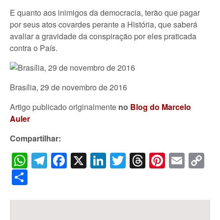
E quanto aos inimigos da democracia, terão que pagar
por seus atos covardes perante a História, que saberá
avaliar a gravidade da conspiração por eles praticada
contra o País.
Brasília, 29 de novembro de 2016
Artigo publicado originalmente
no
Blog do Marcelo
Auler
Compartilhar:
WhatsApp
Telegram
Facebook
X
LinkedIn
Twitter
Threads
Pintere
Emai
C
Li
Share