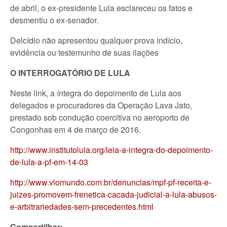
de abril, o ex-presidente Lula esclareceu os fatos e
desmentiu o ex-senador.
Delcídio não apresentou qualquer prova indício,
evidência ou testemunho de suas ilações
O INTERROGATÓRIO DE LULA
Neste link, a íntegra do depoimento de Lula aos
delegados e procuradores da Operação Lava Jato,
prestado sob condução coercitiva no aeroporto de
Congonhas em 4 de março de 2016.
http://www.institutolula.org/leia-a-integra-do-depoimento-
de-lula-a-pf-em-14-03
http://www.viomundo.com.br/denuncias/mpf-pf-receita-e-
juizes-promovem-frenetica-cacada-judicial-a-lula-abusos-
e-arbitrariedades-sem-precedentes.html
Compartilhar: