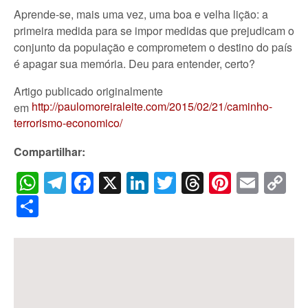
Aprende-se, mais uma vez, uma boa e velha lição: a
primeira medida para se impor medidas que prejudicam o
conjunto da população e comprometem o destino do país
é apagar sua memória. Deu para entender, certo?
Artigo publicado originalmente
http://paulomoreiraleite.com/2015/02/21/caminho-
em
terrorismo-economico/
Compartilhar:
WhatsApp
Telegram
Facebook
X
LinkedIn
Twitter
Threads
Pintere
Emai
C
Li
Share