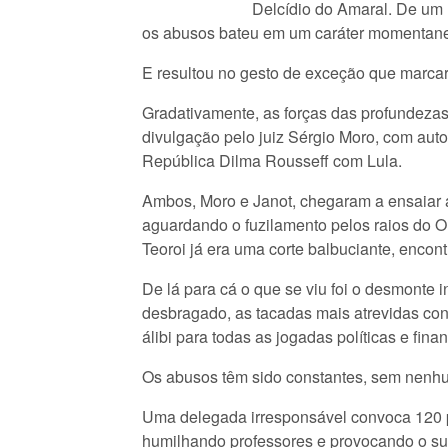
Delcídio do Amaral. De um l
os abusos bateu em um caráter momentane
E resultou no gesto de exceção que marcaria
Gradativamente, as forças das profundezas 
divulgação pelo juiz Sérgio Moro, com aut
República Dilma Rousseff com Lula.
Ambos, Moro e Janot, chegaram a ensaiar 
aguardando o fuzilamento pelos raios do O
Teoroi já era uma corte balbuciante, encon
De lá para cá o que se viu foi o desmonte in
desbragado, as tacadas mais atrevidas con
álibi para todas as jogadas políticas e finan
Os abusos têm sido constantes, sem nenhu
Uma delegada irresponsável convoca 120 po
humilhando professores e provocando o sui