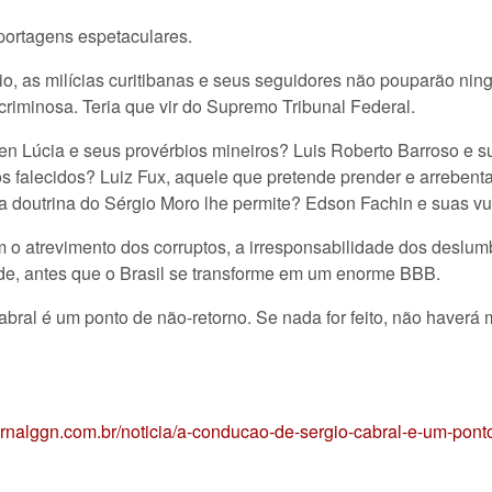
portagens espetaculares.
o, as milícias curitibanas e seus seguidores não pouparão ning
iminosa. Teria que vir do Supremo Tribunal Federal.
 Lúcia e seus provérbios mineiros? Luis Roberto Barroso e sua
falecidos? Luiz Fux, aquele que pretende prender e arrebenta
 doutrina do Sérgio Moro lhe permite? Edson Fachin e suas v
 o atrevimento dos corruptos, a irresponsabilidade dos deslum
ade, antes que o Brasil se transforme em um enorme BBB.
al é um ponto de não-retorno. Se nada for feito, não haverá ma
jornalggn.com.br/noticia/a-conducao-de-sergio-cabral-e-um-ponto