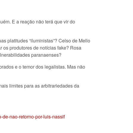
uém. E a reação não terá que vir do
s platitudes “iluministas”? Celso de Mello
r os produtores de notícias fake? Rosa
ulnerabilidades paranaenses?
brados e o temor dos legalistas. Mas não
is limites para as arbitrariedades da
-de-nao-retorno-por-luis-nassif