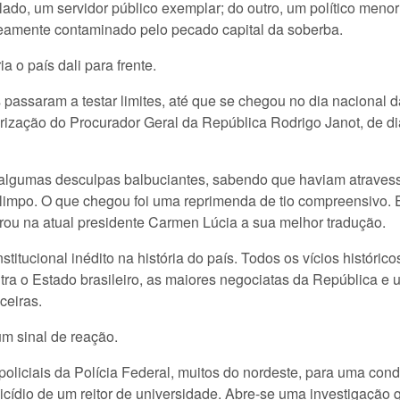
ado, um servidor público exemplar; do outro, um político menor
amente contaminado pelo pecado capital da soberba.
 o país dali para frente.
passaram a testar limites, até que se chegou no dia nacional 
orização do Procurador Geral da República Rodrigo Janot, de d
algumas desculpas balbuciantes, sabendo que haviam atravess
limpo. O que chegou foi uma reprimenda de tio compreensivo. 
trou na atual presidente Carmen Lúcia a sua melhor tradução.
stitucional inédito na história do país. Todos os vícios históric
tra o Estado brasileiro, as maiores negociatas da República e 
ceiras.
m sinal de reação.
liciais da Polícia Federal, muitos do nordeste, para uma condu
cídio de um reitor de universidade. Abre-se uma investigação 