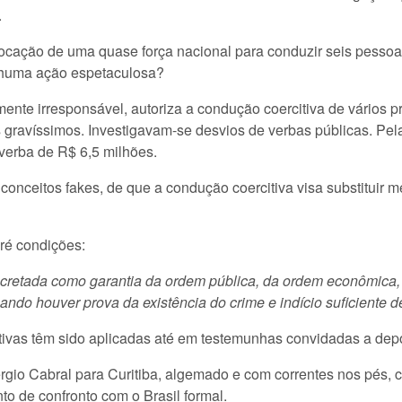
.
vocação de uma quase força nacional para conduzir seis pesso
enhuma ação espetaculosa?
mente irresponsável, autoriza a condução coercitiva de vários p
gravíssimos. Investigavam-se desvios de verbas públicas. Pela
erba de R$ 6,5 milhões.
onceitos fakes, de que a condução coercitiva visa substituir m
pré condições:
cretada como garantia da ordem pública, da ordem econômica, p
ando houver prova da existência do crime e indício suficiente de
tivas têm sido aplicadas até em testemunhas convidadas a dep
gio Cabral para Curitiba, algemado e com correntes nos pés, 
o de confronto com o Brasil formal.