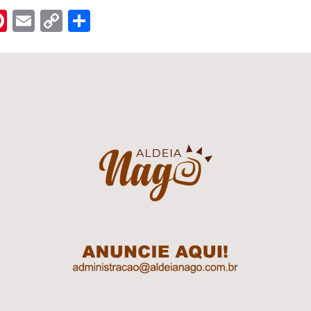
n
er
hreads
Pinterest
Email
Copy
Share
Link