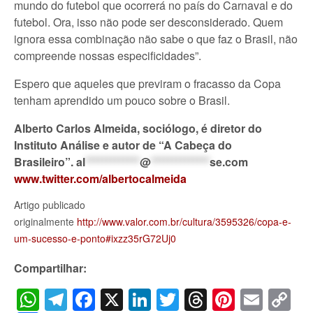
mundo do futebol que ocorrerá no país do Carnaval e do
futebol. Ora, isso não pode ser desconsiderado. Quem
ignora essa combinação não sabe o que faz o Brasil, não
compreende nossas especificidades”.
Espero que aqueles que previram o fracasso da Copa
tenham aprendido um pouco sobre o Brasil.
Alberto Carlos Almeida, sociólogo, é diretor do
Instituto Análise e autor de “A Cabeça do
Brasileiro”.
al
*************
@
**************
se.com
www.twitter.com/albertocalmeida
Artigo publicado
originalmente
http://www.valor.com.br/cultura/3595326/copa-e-
um-sucesso-e-ponto#ixzz35rG72Uj0
Compartilhar:
WhatsApp
Telegram
Facebook
X
LinkedIn
Twitter
Threads
Pintere
Emai
C