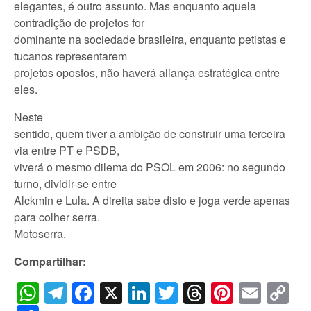
elegantes, é outro assunto. Mas enquanto aquela
contradição de projetos for
dominante na sociedade brasileira, enquanto petistas e
tucanos representarem
projetos opostos, não haverá aliança estratégica entre
eles.
Neste
sentido, quem tiver a ambição de construir uma terceira
via entre PT e PSDB,
viverá o mesmo dilema do PSOL em 2006: no segundo
turno, dividir-se entre
Alckmin e Lula. A direita sabe disto e joga verde apenas
para colher serra.
Motoserra.
Compartilhar:
WhatsApp
Telegram
Facebook
X
LinkedIn
Twitter
Threads
Pintere
Emai
C