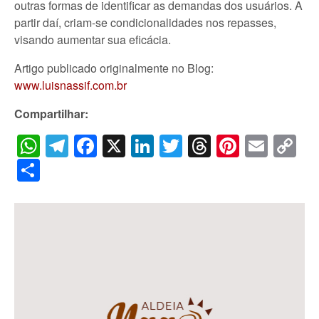
outras formas de identificar as demandas dos usuários. A
partir daí, criam-se condicionalidades nos repasses,
visando aumentar sua eficácia.
Artigo publicado originalmente no Blog:
www.luisnassif.com.br
Compartilhar:
WhatsApp
Telegram
Facebook
X
LinkedIn
Twitter
Threads
Pintere
Emai
C
Li
Share