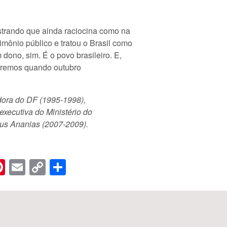
strando que ainda raciocina como na
mônio público e tratou o Brasil como
 dono, sim. É o povo brasileiro. E,
aremos quando outubro
dora do DF (1995-1998),
-executiva do Ministério do
rus Ananias (2007-2009).
n
er
hreads
Pinterest
Email
Copy
Share
Link