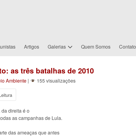
unistas
Artigos
Galerias
Quem Somos
Contat
o: as três batalhas de 2010
eio Ambiente
|
155 visualizações
eitura
da direita é o
 todas as campanhas de Lula.
parte das ameaças que antes