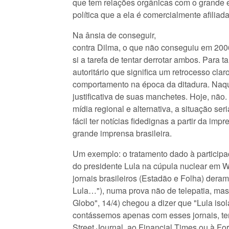
que tem relações orgânicas com o grande e
política que a ela é comercialmente afiliada
Na ânsia de conseguir,
contra Dilma, o que não conseguiu em 2006
si a tarefa de tentar derrotar ambos. Para
autoritário que significa um retrocesso cla
comportamento na época da ditadura. Naque
justificativa de suas manchetes. Hoje, não
mídia regional e alternativa, a situação ser
fácil ter notícias fidedignas a partir da im
grande imprensa brasileira.
Um exemplo: o tratamento dado à particip
do presidente Lula na cúpula nuclear em W
jornais brasileiros (Estadão e Folha) der
Lula…"), numa prova não de telepatia, mas 
Globo", 14/4) chegou a dizer que "Lula isol
contássemos apenas com esses jornais, ter
Street Journal, ao Financial Times ou à F