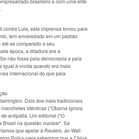
mpresariado brasileiro e com uma elite
.
 contra Lula, esta imprensa tomou para
 tanto, tem enveredado em um padrão
ro até se comparado a seu
la época, a ditadura era a
. Se não fosse pela democracia e pela
ia igual à vivida quando era mais
prensa internacional do que pela
ação
ashington. Dois dos mais tradicionais
am manchetes idênticas ("Obama ignora
de antipatia. Um editorial ("O
a Brasil na questão nuclear". Se
íamos que apelar à Reuters, ao Wall
oreign Policy para sabermos que a China