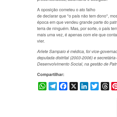
A oposição cometeu o ato falho
de declarar que "o país não tem dono", mo
época em que vendeu grande parte do patri
terra de ninguém. Mas, por sorte, o país tem
mais uma vez, é apenas com ele que cont
vier.
Arlete Sampaio é médica, foi vice-governa
deputada distrital (2003-2006) e secretária
Desenvolvimento Social, na gestão de Pat
Compartilhar:
WhatsApp
Telegram
Facebook
X
LinkedI
Twitt
T