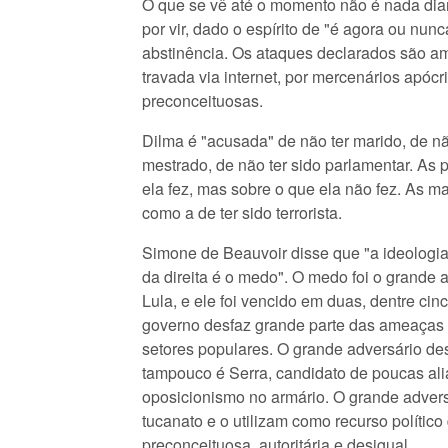
O que se vê até o momento não é nada dia
por vir, dado o espírito de "é agora ou nunc
abstinência. Os ataques declarados são am
travada via internet, por mercenários apó
preconceituosas.
Dilma é "acusada" de não ter marido, de nã
mestrado, de não ter sido parlamentar. As
ela fez, mas sobre o que ela não fez. As 
como a de ter sido terrorista.
Simone de Beauvoir disse que "a ideologi
da direita é o medo". O medo foi o grande
Lula, e ele foi vencido em duas, dentre cinc
governo desfaz grande parte das ameaças 
setores populares. O grande adversário d
tampouco é Serra, candidato de poucas al
oposicionismo no armário. O grande advers
tucanato e o utilizam como recurso político 
preconceituosa, autoritária e desigual.