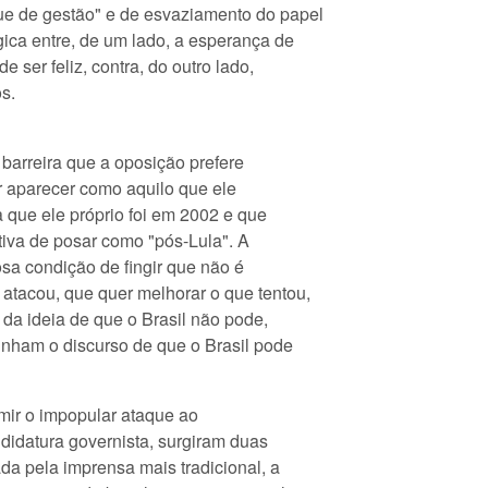
e de gestão" e de esvaziamento do papel
gica entre, de um lado, a esperança de
e ser feliz, contra, do outro lado,
s.
barreira que a oposição prefere
r aparecer como aquilo que ele
a que ele próprio foi em 2002 e que
tiva de posar como "pós-Lula". A
sa condição de fingir que não é
atacou, que quer melhorar o que tentou,
s da ideia de que o Brasil não pode,
nham o discurso de que o Brasil pode
mir o impopular ataque ao
ndidatura governista, surgiram duas
ada pela imprensa mais tradicional, a