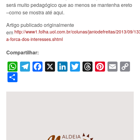
será muito pedagógico que ao menos se mantenha ereto
–como se mostra até aqui.
Artigo publicado originalmente
http://www1.folha.uol.com.br/colunas/janiodefreitas/2013/09/1
em
a-forca-dos-interesses.shtml
Compartilhar:
WhatsApp
Telegram
Facebook
X
LinkedIn
Twitter
Threads
Pintere
Emai
C
Li
Share