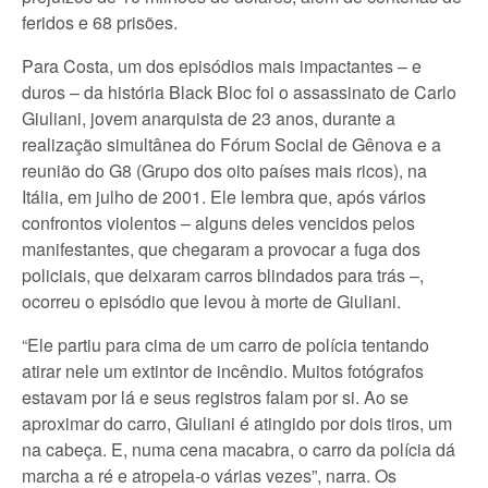
feridos e 68 prisões.
Para Costa, um dos episódios mais impactantes – e
duros – da história Black Bloc foi o assassinato de Carlo
Giuliani, jovem anarquista de 23 anos, durante a
realização simultânea do Fórum Social de Gênova e a
reunião do G8 (Grupo dos oito países mais ricos), na
Itália, em julho de 2001. Ele lembra que, após vários
confrontos violentos – alguns deles vencidos pelos
manifestantes, que chegaram a provocar a fuga dos
policiais, que deixaram carros blindados para trás –,
ocorreu o episódio que levou à morte de Giuliani.
“Ele partiu para cima de um carro de polícia tentando
atirar nele um extintor de incêndio. Muitos fotógrafos
estavam por lá e seus registros falam por si. Ao se
aproximar do carro, Giuliani é atingido por dois tiros, um
na cabeça. E, numa cena macabra, o carro da polícia dá
marcha a ré e atropela-o várias vezes”, narra. Os