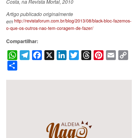
Costa, na Revista Mortal, 2010
Artigo publicado originalmente
http://revistaforum.com.br/blog/2013/08/black-bloc-fazemos-
em
o-que-os-outros-nao-tem-coragem-de-fazer/
Compartilhar:
WhatsApp
Telegram
Facebook
X
LinkedIn
Twitter
Threads
Pintere
Emai
C
Li
Share