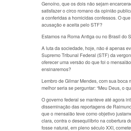
Genoíno, que os dois não sejam encarcera
satisfazer o circo romano da opinião pub
a conferidas a homicidas confessos. O que e
acusação e aceita pelo STF?
Estamos na Roma Antiga ou no Brasil do 
A luta da sociedade, hoje, não é apenas evi
Supremo Tribunal Federal (STF) da vergonh
oferecer uma versão do que foi o mensalão.
ensinaremos?
Lembro de Gilmar Mendes, com sua boca mol
melhor seria se perguntar: “Meu Deus, o q
O governo federal se manteve até agora int
disseminação das reportagens de Raimundo 
que o mensalão teve como objetivo justam
clara, contra o desequilíbrio na cobertura 
fosse natural, em pleno século XXI, comete