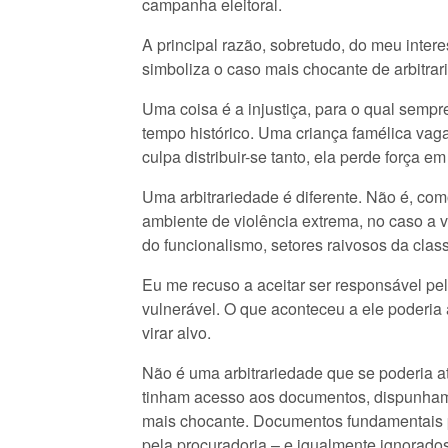
campanha eleitoral.
A principal razão, sobretudo, do meu inter
simboliza o caso mais chocante de arbitrari
Uma coisa é a injustiça, para o qual sempr
tempo histórico. Uma criança famélica vag
culpa distribuir-se tanto, ela perde força
Uma arbitrariedade é diferente. Não é, com
ambiente de violência extrema, no caso a v
do funcionalismo, setores raivosos da clas
Eu me recuso a aceitar ser responsável pel
vulnerável. O que aconteceu a ele poderia ac
virar alvo.
Não é uma arbitrariedade que se poderia at
tinham acesso aos documentos, dispunham 
mais chocante. Documentos fundamentais p
pela procuradoria – e igualmente ignorado