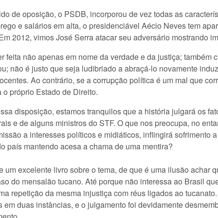
rtido de oposição, o PSDB, incorporou de vez todas as caracter
rego e salários em alta, o presidenciável Aécio Neves tem ap
a. Em 2012, vimos José Serra atacar seu adversário mostrando i
er feita não apenas em nome da verdade e da justiça; também c
ou; não é justo que seja ludibriado a abraçá-lo novamente induz
centes. Ao contrário, se a corrupção política é um mal que cor
 o próprio Estado de Direito.
disposição, estamos tranquilos que a história julgará os fato
ais e de alguns ministros do STF. O que nos preocupa, no entant
são a interesses políticos e midiáticos, inflingirá sofrimento
ca do país mantendo acesa a chama de uma mentira?
 um excelente livro sobre o tema, de que é uma ilusão achar qu
o do mensalão tucano. Até porque não interessa ao Brasil que 
 repetição da mesma injustiça com réus ligados ao tucanato. 
os em duas instâncias, e o julgamento foi devidamente desmem
mento.