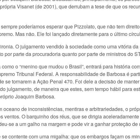
 própria Visanet (de 2001), que derrubam a tese de que os recu
sempre poderíamos esperar que Pizzolato, que não tem direito a
remo. Mas não. Ele foi lançado diretamente para o último círc
ironia. O julgamento vendido à sociedade como uma vitória da ét
o por parte da procuradoria quanto por parte de ministros do S
a como o “menino que mudou o Brasil”, entrará para história c
upremo Tribunal Federal. A responsabilidade de Barbosa é par
 de se tornarem a Ação Penal 470. Foi dele a decisão de mante
 do julgamento, de maneira que estes, sem tempo hábil para est
o próprio Joaquim Barbosa.
 oceano de inconsistências, mentiras e arbitrariedades, o próp
 ventos. O barquinho dos réus, que se dirigia aceleradamente
eu-se a um galho na margem e pode vir a ganhar proteção de u
e se contente com uma migalha: que os embargos façam os mini