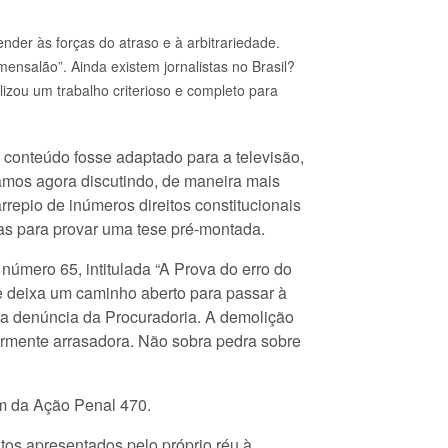
nder às forças do atraso e à arbitrariedade.
mensalão”. Ainda existem jornalistas no Brasil?
lizou um trabalho criterioso e completo para
 conteúdo fosse adaptado para a televisão,
amos agora discutindo, de maneira mais
rrepio de inúmeros direitos constitucionais
as para provar uma tese pré-montada.
número 65, intitulada “A Prova do erro do
 me deixa um caminho aberto para passar à
 da denúncia da Procuradoria. A demolição
larmente arrasadora. Não sobra pedra sobre
tam da Ação Penal 470.
tos apresentados pelo próprio réu à