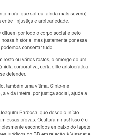
nto moral que sofreu, ainda mais severo)
entre injustiça e arbitrariedade.
 diluem por todo o corpo social e pelo
 nossa história, mas justamente por essa
o podemos consertar tudo.
m rosto ou vários rostos, e emerge de um
ia corporativa, certa elite aristocrática
se defender.
ário, também uma vítima. Sinto-me
a vida inteira, por justiça social, ajuda a
o Joaquim Barbosa, que desde o início
m essas provas. Ocultaram-nas! Isso é o
implesmente escondidos embaixo do tapete
es jurídicos do BB em relação à Visanet e