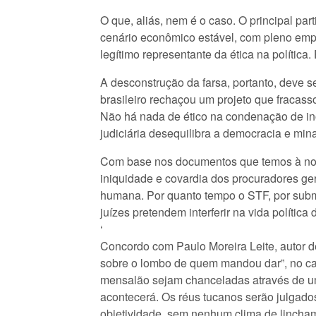
O que, aliás, nem é o caso. O principal pa
cenário econômico estável, com pleno emp
legítimo representante da ética na polític
A desconstrução da farsa, portanto, deve s
brasileiro rechaçou um projeto que fracass
Não há nada de ético na condenação de ino
judiciária desequilibra a democracia e mina
Com base nos documentos que temos à nossa 
iniquidade e covardia dos procuradores ger
humana. Por quanto tempo o STF, por submis
juízes pretendem interferir na vida políti
‘
Concordo com Paulo Moreira Leite, autor de
sobre o lombo de quem mandou dar”, no cas
mensalão sejam chanceladas através de uma
acontecerá. Os réus tucanos serão julgad
objetividade, sem nenhum clima de lincha