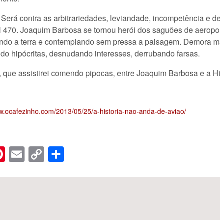
. Será contra as arbitrariedades, leviandade, incompetência e 
 470. Joaquim Barbosa se tornou herói dos saguões de aeroport
entindo a terra e contemplando sem pressa a paisagem. Demora 
o hipócritas, desnudando interesses, derrubando farsas.
 que assistirei comendo pipocas, entre Joaquim Barbosa e a H
ww.ocafezinho.com/2013/05/25/a-historia-nao-anda-de-aviao/
n
er
hreads
Pinterest
Email
Copy
Share
Link