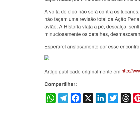
A volta do cipó não será contra os tucanos
não façam uma revisão total da Ação Penal
avião. A História viaja a pé, descalça, s
minuciosamente os detalhes, desmascarand
Esperarei ansiosamente por esse encontro,
http://w
Artigo publicado originalmente em
Compartilhar:
WhatsApp
Telegram
Facebook
X
LinkedI
Twitt
T