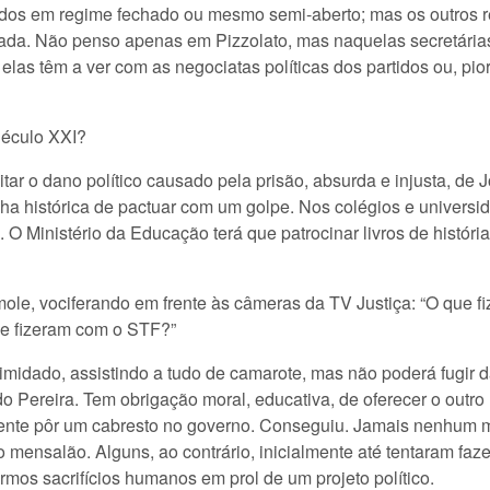
dos em regime fechado ou mesmo semi-aberto; mas os outros r
licada. Não penso apenas em Pizzolato, mas naquelas secretári
las têm a ver com as negociatas políticas dos partidos ou, pior
Século XXI?
tar o dano político causado pela prisão, absurda e injusta, de 
a histórica de pactuar com um golpe. Nos colégios e universid
 O Ministério da Educação terá que patrocinar livros de históri
e, vociferando em frente às câmeras da TV Justiça: “O que fi
ue fizeram com o STF?”
imidado, assistindo a tudo de camarote, mas não poderá fugir da
Pereira. Tem obrigação moral, educativa, de oferecer o outro 
ente pôr um cabresto no governo. Conseguiu. Jamais nenhum mi
do mensalão. Alguns, ao contrário, inicialmente até tentaram fa
rmos sacrifícios humanos em prol de um projeto político.