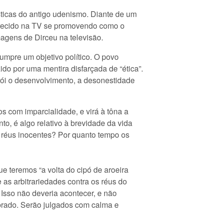
ísticas do antigo udenismo. Diante de um
arecido na TV se promovendo como o
magens de Dirceu na televisão.
umpre um objetivo político. O povo
ido por uma mentira disfarçada de “ética”.
rói o desenvolvimento, a desonestidade
s com imparcialidade, e virá à tôna a
o, é algo relativo à brevidade da vida
 a réus inocentes? Por quanto tempo os
e teremos “a volta do cipó de aroeira
as arbitrariedades contra os réus do
Isso não deveria acontecer, e não
brado. Serão julgados com calma e