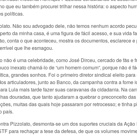
 que eu também procurei trilhar nessa história: o aspecto hu
 políticas.
zzolato. Não sou advogado dele, não temos nenhum acordo pecuni
 perto da minha casa, é uma figura de fácil acesso, e sua vida f
ão, conta o que aconteceu, mostra os documentos, esclarece e 
terrível que lhe esmagou.
o não é uma celebridade, como José Dirceu, cercado de fãs e fr
ouco inexato chamá-lo de “um homem comum”, porque não é fáci
ítica, grandes sonhos. Foi o primeiro diretor sindical eleito pa
os articuladores, junto ao Banco, da campanha contra a fome id
o para Lula mais tarde fazer suas caravanas da cidadania. Na ca
nhas douradas, que tanto ajudaram a quebrar o preconceito das 
ções, muitas das quais hoje passaram por retrocesso; e tinha p
o país.
ntra Pizzolato, desmonta-se um dos suportes cruciais da Ação 
 STF para rechaçar a tese da defesa, de que os volumes movim