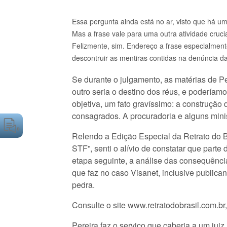
Essa pergunta ainda está no ar, visto que há um
Mas a frase vale para uma outra atividade crucia
Felizmente, sim. Endereço a frase especialmente
descontruir as mentiras contidas na denúncia d
Se durante o julgamento, as matérias de P
outro seria o destino dos réus, e podería
objetiva, um fato gravíssimo: a construção 
consagrados. A procuradoria e alguns mini
Relendo a Edição Especial da Retrato do Br
STF”, senti o alívio de constatar que part
etapa seguinte, a análise das consequência
que faz no caso Visanet, inclusive publica
pedra.
Consulte o site www.retratodobrasil.com.br
Pereira faz o serviço que caberia a um ju