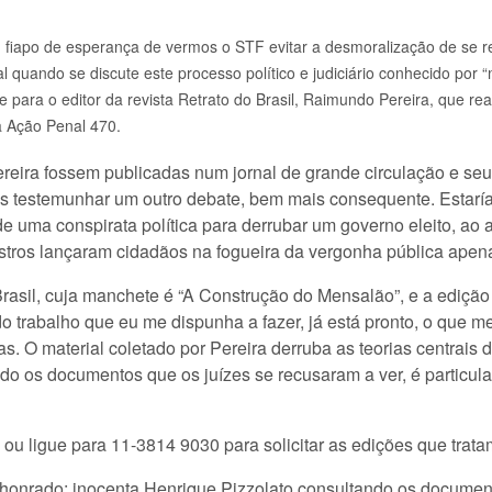
 fiapo de esperança de vermos o STF evitar a desmoralização de se re
l quando se discute este processo político e judiciário conhecido por “
 para o editor da revista Retrato do Brasil, Raimundo Pereira, que rea
a Ação Penal 470.
ereira fossem publicadas num jornal de grande circulação e seu
mos testemunhar um outro debate, bem mais consequente. Estarí
de uma conspirata política para derrubar um governo eleito, ao a
stros lançaram cidadãos na fogueira da vergonha pública apen
asil, cuja manchete é “A Construção do Mensalão”, e a edição 
e do trabalho que eu me dispunha a fazer, já está pronto, o que
s. O material coletado por Pereira derruba as teorias centrais
ndo os documentos que os juízes se recusaram a ver, é particu
, ou ligue para 11-3814 9030 para solicitar as edições que tra
iz honrado: inocenta Henrique Pizzolato consultando os documen