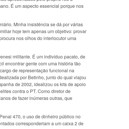
mano. É um aspecto essencial porque nos
ário. Minha insistência se dá por várias
amiliar hoje tem apenas um objetivo: provar
procura nos olhos do interlocutor uma
enesi militante. É um indivíduo pacato, de
l encontrar gente com uma história tão
ra cargo de representação funcional na
ealizada por Betinho, junto do qual viajou
mpanha de 2002, idealizou os kits de apoio
elites contra o PT. Como diretor de
lanos de fazer inúmeras outras, que
Penal 470, o uso de dinheiro público no
entados corresponderiam a um caixa 2 de