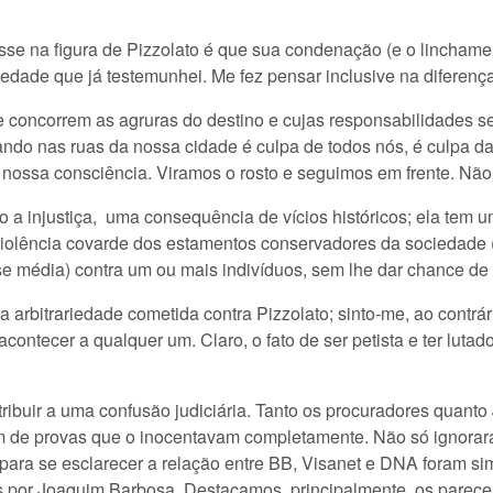
esse na figura de Pizzolato é que sua condenação (e o linchame
edade que já testemunhei. Me fez pensar inclusive na diferença 
e concorrem as agruras do destino e cujas responsabilidades se
ando nas ruas da nossa cidade é culpa de todos nós, é culpa da
 em nossa consciência. Viramos o rosto e seguimos em frente. Nã
o a injustiça, uma consequência de vícios históricos; ela tem u
iolência covarde dos estamentos conservadores da sociedade (míd
se média) contra um ou mais indivíduos, sem lhe dar chance de 
a arbitrariedade cometida contra Pizzolato; sinto-me, ao contr
ontecer a qualquer um. Claro, o fato de ser petista e ter lutado, 
ribuir a uma confusão judiciária. Tanto os procuradores quant
de provas que o inocentavam completamente. Não só ignorara
ara se esclarecer a relação entre BB, Visanet e DNA foram s
s por Joaquim Barbosa. Destacamos, principalmente, os parecer