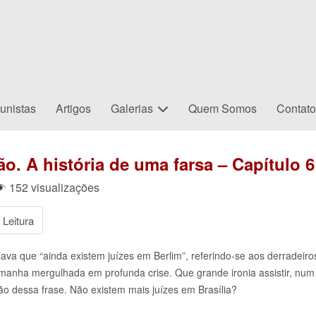
unistas
Artigos
Galerias
Quem Somos
Contat
ão. A história de uma farsa – Capítulo 
152 visualizações
Leitura
lava que “ainda existem juízes em Berlim”, referindo-se aos derradeir
manha mergulhada em profunda crise. Que grande ironia assistir, num
ão dessa frase. Não existem mais juízes em Brasília?