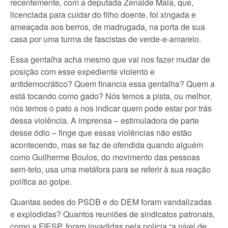
recentemente, com a deputada Zenaide Maia, que,
licenciada para cuidar do filho doente, foi xingada e
ameaçada aos berros, de madrugada, na porta de sua
casa por uma turma de fascistas de verde-e-amarelo.
Essa gentalha acha mesmo que vai nos fazer mudar de
posição com esse expediente violento e
antidemocrático? Quem financia essa gentalha? Quem a
está tocando como gado? Nós temos a pista, ou melhor,
nós temos o pato a nos indicar quem pode estar por trás
dessa violência. A imprensa – estimuladora de parte
desse ódio – finge que essas violências não estão
acontecendo, mas se faz de ofendida quando alguém
como Guilherme Boulos, do movimento das pessoas
sem-teto, usa uma metáfora para se referir à sua reação
política ao golpe.
Quantas sedes do PSDB e do DEM foram vandalizadas
e explodidas? Quantos reuniões de sindicatos patronais,
como a FIESP, foram invadidas pela polícia “a nível de