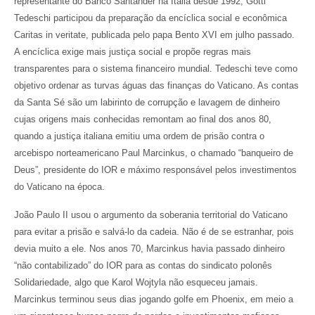
representante do Banco Santander na Itália desde 1992, Gotti
Tedeschi participou da preparação da encíclica social e econômica
Caritas in veritate, publicada pelo papa Bento XVI em julho passado.
A encíclica exige mais justiça social e propõe regras mais
transparentes para o sistema financeiro mundial. Tedeschi teve como
objetivo ordenar as turvas águas das finanças do Vaticano. As contas
da Santa Sé são um labirinto de corrupção e lavagem de dinheiro
cujas origens mais conhecidas remontam ao final dos anos 80,
quando a justiça italiana emitiu uma ordem de prisão contra o
arcebispo norteamericano Paul Marcinkus, o chamado “banqueiro de
Deus”, presidente do IOR e máximo responsável pelos investimentos
do Vaticano na época.
João Paulo II usou o argumento da soberania territorial do Vaticano
para evitar a prisão e salvá-lo da cadeia. Não é de se estranhar, pois
devia muito a ele. Nos anos 70, Marcinkus havia passado dinheiro
“não contabilizado” do IOR para as contas do sindicato polonês
Solidariedade, algo que Karol Wojtyla não esqueceu jamais.
Marcinkus terminou seus dias jogando golfe em Phoenix, em meio a