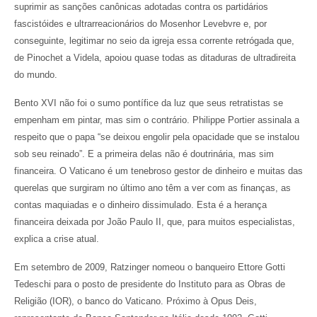
suprimir as sanções canônicas adotadas contra os partidários
fascistóides e ultrarreacionários do Mosenhor Levebvre e, por
conseguinte, legitimar no seio da igreja essa corrente retrógada que,
de Pinochet a Videla, apoiou quase todas as ditaduras de ultradireita
do mundo.
Bento XVI não foi o sumo pontífice da luz que seus retratistas se
empenham em pintar, mas sim o contrário. Philippe Portier assinala a
respeito que o papa “se deixou engolir pela opacidade que se instalou
sob seu reinado”. E a primeira delas não é doutrinária, mas sim
financeira. O Vaticano é um tenebroso gestor de dinheiro e muitas das
querelas que surgiram no último ano têm a ver com as finanças, as
contas maquiadas e o dinheiro dissimulado. Esta é a herança
financeira deixada por João Paulo II, que, para muitos especialistas,
explica a crise atual.
Em setembro de 2009, Ratzinger nomeou o banqueiro Ettore Gotti
Tedeschi para o posto de presidente do Instituto para as Obras de
Religião (IOR), o banco do Vaticano. Próximo à Opus Deis,