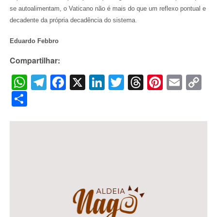
se autoalimentam, o Vaticano não é mais do que um reflexo pontual e
decadente da própria decadência do sistema.
Eduardo Febbro
Compartilhar:
WhatsApp
Telegram
Facebook
X
LinkedIn
Twitter
Threads
Pintere
Emai
C
Li
Share