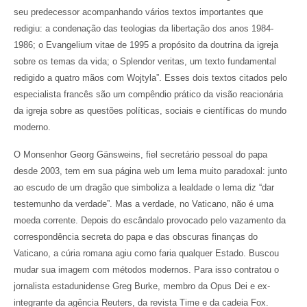
seu predecessor acompanhando vários textos importantes que
redigiu: a condenação das teologias da libertação dos anos 1984-
1986; o Evangelium vitae de 1995 a propósito da doutrina da igreja
sobre os temas da vida; o Splendor veritas, um texto fundamental
redigido a quatro mãos com Wojtyla”. Esses dois textos citados pelo
especialista francês são um compêndio prático da visão reacionária
da igreja sobre as questões políticas, sociais e científicas do mundo
moderno.
O Monsenhor Georg Gänsweins, fiel secretário pessoal do papa
desde 2003, tem em sua página web um lema muito paradoxal: junto
ao escudo de um dragão que simboliza a lealdade o lema diz “dar
testemunho da verdade”. Mas a verdade, no Vaticano, não é uma
moeda corrente. Depois do escândalo provocado pelo vazamento da
correspondência secreta do papa e das obscuras finanças do
Vaticano, a cúria romana agiu como faria qualquer Estado. Buscou
mudar sua imagem com métodos modernos. Para isso contratou o
jornalista estadunidense Greg Burke, membro da Opus Dei e ex-
integrante da agência Reuters, da revista Time e da cadeia Fox.