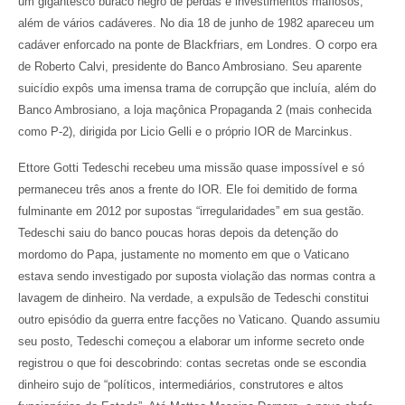
um gigantesco buraco negro de perdas e investimentos mafiosos,
além de vários cadáveres. No dia 18 de junho de 1982 apareceu um
cadáver enforcado na ponte de Blackfriars, em Londres. O corpo era
de Roberto Calvi, presidente do Banco Ambrosiano. Seu aparente
suicídio expôs uma imensa trama de corrupção que incluía, além do
Banco Ambrosiano, a loja maçônica Propaganda 2 (mais conhecida
como P-2), dirigida por Licio Gelli e o próprio IOR de Marcinkus.
Ettore Gotti Tedeschi recebeu uma missão quase impossível e só
permaneceu três anos a frente do IOR. Ele foi demitido de forma
fulminante em 2012 por supostas “irregularidades” em sua gestão.
Tedeschi saiu do banco poucas horas depois da detenção do
mordomo do Papa, justamente no momento em que o Vaticano
estava sendo investigado por suposta violação das normas contra a
lavagem de dinheiro. Na verdade, a expulsão de Tedeschi constitui
outro episódio da guerra entre facções no Vaticano. Quando assumiu
seu posto, Tedeschi começou a elaborar um informe secreto onde
registrou o que foi descobrindo: contas secretas onde se escondia
dinheiro sujo de “políticos, intermediários, construtores e altos