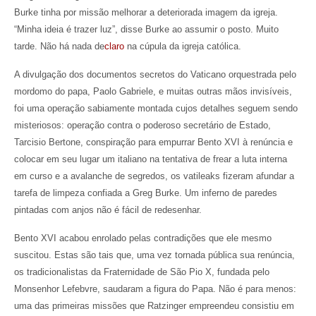
Burke tinha por missão melhorar a deteriorada imagem da igreja.
“Minha ideia é trazer luz”, disse Burke ao assumir o posto. Muito
tarde. Não há nada de
claro
na cúpula da igreja católica.
A divulgação dos documentos secretos do Vaticano orquestrada pelo
mordomo do papa, Paolo Gabriele, e muitas outras mãos invisíveis,
foi uma operação sabiamente montada cujos detalhes seguem sendo
misteriosos: operação contra o poderoso secretário de Estado,
Tarcisio Bertone, conspiração para empurrar Bento XVI à renúncia e
colocar em seu lugar um italiano na tentativa de frear a luta interna
em curso e a avalanche de segredos, os vatileaks fizeram afundar a
tarefa de limpeza confiada a Greg Burke. Um inferno de paredes
pintadas com anjos não é fácil de redesenhar.
Bento XVI acabou enrolado pelas contradições que ele mesmo
suscitou. Estas são tais que, uma vez tornada pública sua renúncia,
os tradicionalistas da Fraternidade de São Pio X, fundada pelo
Monsenhor Lefebvre, saudaram a figura do Papa. Não é para menos:
uma das primeiras missões que Ratzinger empreendeu consistiu em