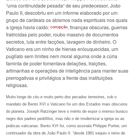
“uma continuidade pesada” de seu predecessor, João
Paulo II, descobriu em um informe elaborado por um
grupo de cardeais os abismos nada espirituais nos quais
a igreja havia caído:
, finanças obscuras, guerras
corrupção
fratricidas pelo poder, roubo massivo de documentos
secretos, luta entre facções, lavagem de dinheiro. O
Vaticano era um ninho de hienas enlouquecidas, um
pugilato sem limites nem moral alguma onde a cúria
faminta de poder fomentava delações, traições,
artimanhas e operações de inteligência para manter suas
prerrogativas e privilégios a frente das instituições
religiosas.
Muito longe do céu e muito perto dos pecados terrestres, sob o
mandato de Bento XVI o Vaticano foi um dos Estados mais obscuros
do planeta. Joseph Ratzinger teve o mérito de expor o imenso buraco
negro dos padres pedófilos, mas não o de modernizar a igreja ou as
práticas vaticanas. Bento XVI foi, como assinala Philippe Portier, um
continuador da obra de João Paulo II: “desde 1981 seguiu o reino de