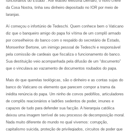
funcionários do Estado”. Até Matteo Messina Dernaro, o novo chefe
da Cosa Nostra, tinha seu dinheiro depositado no IOR por meio de
laranjas.
Aí começou o infortúnio de Tedeschi. Quem conhece bem o Vaticano
diz que o banqueiro amigo do papa foi vítima de um complô armado
por conselheiros do banco com o respaldo do secretário de Estado,
Monsenhor Bertone, um inimigo pessoal de Tedeschi e responsável
pela comissão de cardeais que fiscaliza o funcionamento do banco.
Sua destituição veio acompanhada pela difusão de um “documento”
que o vinculava ao vazamento de documentos roubados do papa.
Mais do que querelas teológicas, são o dinheiro e as contas sujas do
banco do Vaticano os elemento que parecem compor a trama da
inédita renúncia do papa. Um ninho de corvos pedófilos, articuladores
de complôs reacionários e ladrões sedentos de poder, imunes e
capazes de tudo para defender sua facção. A hierarquia católica
deixou uma imagem terrível de seu processo de decomposição moral.
Nada muito diferente do mundo no qual vivemos: corrupção,
capitalismo suicida, proteção de privilegiados, circuitos de poder que