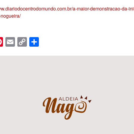
www.diariodocentrodomundo.com.br/a-maior-demonstracao-da-iniq
-nogueira/
n
er
hreads
Pinterest
Email
Copy
Share
Link