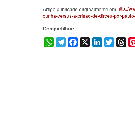
http://
Artigo publicado originalmente em
cunha-versus-a-prisao-de-dirceu-por-paulo
Compartilhar:
WhatsApp
Telegram
Facebook
X
LinkedI
Twitt
T