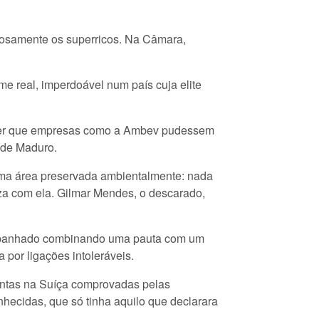
inosamente os superricos. Na Câmara,
ime real, imperdoável num país cuja elite
ecer que empresas como a Ambev pudessem
o de Maduro.
uma área preservada ambientalmente: nada
iza com ela. Gilmar Mendes, o descarado,
se apanhado combinando uma pauta com um
 por ligações intoleráveis.
ontas na Suíça comprovadas pelas
nhecidas, que só tinha aquilo que declarara