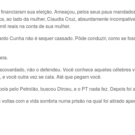
financiaram sua eleição. Ameaçou, pelos seus paus mandados
a, ao lado da mulher, Claudia Cruz, absurdamente incompatí
il reais na conta de sua mulher.
uardo Cunha não é sequer cassado. Pôde conduzir, como se fos
eia.
, acovardado, não o defendeu. Você conhece aqueles célebres 
, e você outra vez se cala. Até que pegam você.
ois pelo Petrolão, buscou Dirceu, e o PT nada fez. Depois foi a
s voltas com a vida sombria numa prisão na qual foi atirado ape