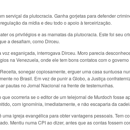
 um serviçal da plutocracia. Ganha gorjetas para defender crim
regulação da mídia e deu todo o apoio à terceirização.
ater os privilégios e as mamatas da plutocracia. Este foi seu cr
 que a desafiam, como Dirceu.
 voz esganiçada, interrogava Dirceu. Moro parecia desconh
 litígios na Venezuela, onde ele tem bons contatos com o govern
a Receita, sonegar copiosamente, erguer uma casa suntuosa n
mente no Brasil. Em vez de punir a Globo, a Justiça confratern
r pautas no Jornal Nacional na frente de testemunhas.
 do que ocorreria se o editor de um telejornal de Murdoch fos
itido, com ignomínia, imediatamente, e não escaparia da cadeia
 uma igreja evangélica para obter vantagens pessoais. Tem c
rado. Mentiu numa CPI ao dizer, antes que as contas fossem co