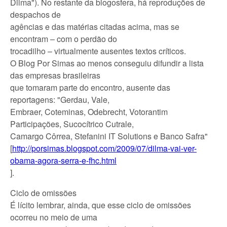
Dilma"). No restante da blogosfera, há reproduções de
despachos de
agências e das matérias citadas acima, mas se
encontram – com o perdão do
trocadilho – virtualmente ausentes textos críticos.
O Blog Por Simas ao menos conseguiu difundir a lista
das empresas brasileiras
que tomaram parte do encontro, ausente das
reportagens: "Gerdau, Vale,
Embraer, Coteminas, Odebrecht, Votorantim
Participações, Sucocítrico Cutrale,
Camargo Côrrea, Stefanini IT Solutions e Banco Safra"
[
http://porsimas.
blogspot.
com/2009/
07/dilma-
vai-ver-
obama-
agora-serra-
e-fhc.html
].
Ciclo de omissões
É lícito lembrar, ainda, que esse ciclo de omissões
ocorreu no meio de uma