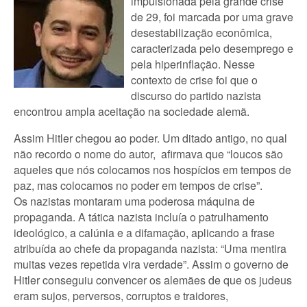
impulsionada pela grande crise
de 29, foi marcada por uma grave
desestabilização econômica,
caracterizada pelo desemprego e
pela hiperinflação. Nesse
contexto de crise foi que o
discurso do partido nazista
encontrou ampla aceitação na sociedade alemã.
Assim Hitler chegou ao poder. Um ditado antigo, no qual
não recordo o nome do autor, afirmava que “loucos são
aqueles que nós colocamos nos hospícios em tempos de
paz, mas colocamos no poder em tempos de crise”.
Os nazistas montaram uma poderosa máquina de
propaganda. A tática nazista incluía o patrulhamento
ideológico, a calúnia e a difamação, aplicando a frase
atribuída ao chefe da propaganda nazista: “Uma mentira
muitas vezes repetida vira verdade”. Assim o governo de
Hitler conseguiu convencer os alemães de que os judeus
eram sujos, perversos, corruptos e traidores,