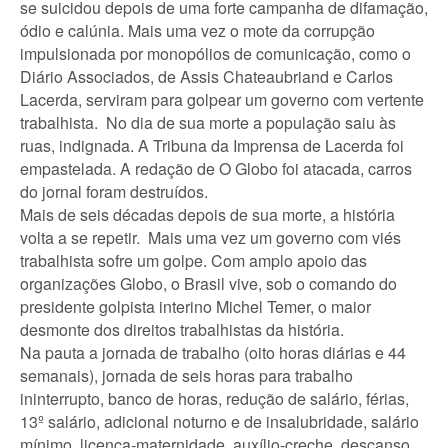
se suicidou depois de uma forte campanha de difamação,
ódio e calúnia. Mais uma vez o mote da corrupção
impulsionada por monopólios de comunicação, como o
Diário Associados, de Assis Chateaubriand e Carlos
Lacerda, serviram para golpear um governo com vertente
trabalhista. No dia de sua morte a população saiu às
ruas, indignada. A Tribuna da Imprensa de Lacerda foi
empastelada. A redação de O Globo foi atacada, carros
do jornal foram destruídos.
Mais de seis décadas depois de sua morte, a história
volta a se repetir. Mais uma vez um governo com viés
trabalhista sofre um golpe. Com amplo apoio das
organizações Globo, o Brasil vive, sob o comando do
presidente golpista interino Michel Temer, o maior
desmonte dos direitos trabalhistas da história.
Na pauta a jornada de trabalho (oito horas diárias e 44
semanais), jornada de seis horas para trabalho
ininterrupto, banco de horas, redução de salário, férias,
13º salário, adicional noturno e de insalubridade, salário
mínimo, licença-maternidade, auxílio-creche, descanso