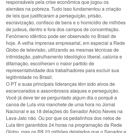
responsáveis pela crise econômica que jogou os
alemães na pobreza. Tudo isso fundamentou a criação
de leis que justificaram a perseguição, prisão,
escravização, confisco de bens e o homicídio de milhões
de judeus, dentro e fora dos campos de concentração.
Fenômeno idêntico pode ser observado no Brasil de
hoje. A velha imprensa empresarial, em especial a Rede
Globo de televisão, utilizando as mesmas técnicas de
intimidação, patrulhamento ideológico liberal, calúnia e
difamação, escolheram o maior partido de
representatividade dos trabalhadores para excluir sua
legitimidade no Brasil.
O PT e suas principais lideranças têm sido alvos de
escancarados e assombrosos ataques e perseguição.
Você já deve ter se perguntado algum dia o porquê a
canoa de Lula vira manchete de uma hora no Jornal
Nacional e as 18 delações do Senador Aécio Neves na
Lava-Jato não. Ou por que os pedalinhos dos netos de
Lula têm garantidos 24 horas na programação da Rede
Globo, mas os R$ 23 milhões delatados que o Senador e