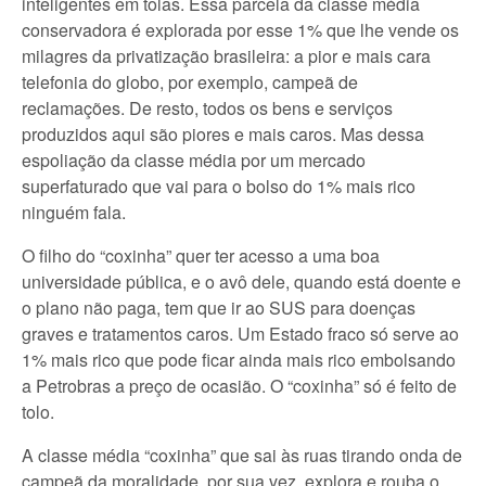
inteligentes em tolas. Essa parcela da classe média
conservadora é explorada por esse 1% que lhe vende os
milagres da privatização brasileira: a pior e mais cara
telefonia do globo, por exemplo, campeã de
reclamações. De resto, todos os bens e serviços
produzidos aqui são piores e mais caros. Mas dessa
espoliação da classe média por um mercado
superfaturado que vai para o bolso do 1% mais rico
ninguém fala.
O filho do “coxinha” quer ter acesso a uma boa
universidade pública, e o avô dele, quando está doente e
o plano não paga, tem que ir ao SUS para doenças
graves e tratamentos caros. Um Estado fraco só serve ao
1% mais rico que pode ficar ainda mais rico embolsando
a Petrobras a preço de ocasião. O “coxinha” só é feito de
tolo.
A classe média “coxinha” que sai às ruas tirando onda de
campeã da moralidade, por sua vez, explora e rouba o