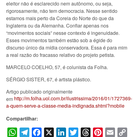
eleitor não é esclarecido nem autônomo, ou seja,
rigorosamente, não tem democracia. Nesse sentido
estamos mais perto da Coreia do Norte do que da
Inglaterra ou da Alemanha. Confiar apenas nos
“movimentos sociais” nesse contexto é ingenuidade.
Esses movimentos também estão sob a égide do
discurso único da mídia conservadora. Essa é para mim
a real razão do fracasso relativo do projeto petista.
MARCELO COELHO, 57, é colunista da Folha.
SÉRGIO SISTER, 67, é artista plástico.
Artigo publicado originalmente
http://m.folha.uol.com.br/ilustrissima/2016/01/1727369-
em
a-quem-serve-a-classe-media-indignada.shtml?mobile
Compartilhar:
WhatsApp
Telegram
Facebook
X
LinkedIn
Twitter
Threads
Pintere
Emai
C