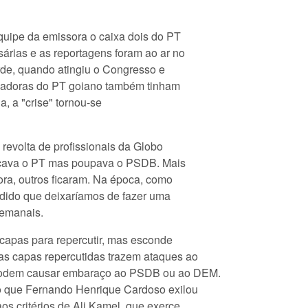
quipe da emissora o caixa dois do PT
sárias e as reportagens foram ao ar no
rde, quando atingiu o Congresso e
ciadoras do PT goiano também tinham
a, a "crise" tornou-se
revolta de profissionais da Globo
atacava o PT mas poupava o PSDB. Mais
ora, outros ficaram. Na época, como
cidido que deixaríamos de fazer uma
semanais.
capas para repercutir, mas esconde
as capas repercutidas trazem ataques ao
 podem causar embaraço ao PSDB ou ao DEM.
o que Fernando Henrique Cardoso exilou
os critérios de Ali Kamel, que exerce