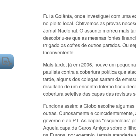
Fui a Goiânia, onde investiguei com uma e
no pleito local. Obtivemos as provas neces
Jornal Nacional. O assunto morreu mais ta
descobriu-se que as mesmas fontes finan
irrigado os cofres de outros partidos. Ou sej
inconveniente.
Mais tarde, já em 2006, houve um pequena 
paulista contra a cobertura política que 
tarde, alguns dos colegas sairam da emiss
resultado de um encontro interno ficou de
cobertura seletiva das capas das revistas 
Funciona assim: a Globo escolhe algumas 
outras. Curiosamente e coincidentemente, 
governo e ao PT. As capas "esquecidas"
Aquela capa da Caros Amigos sobre o filh
na Europa, por exemplo, jamais atenderia a