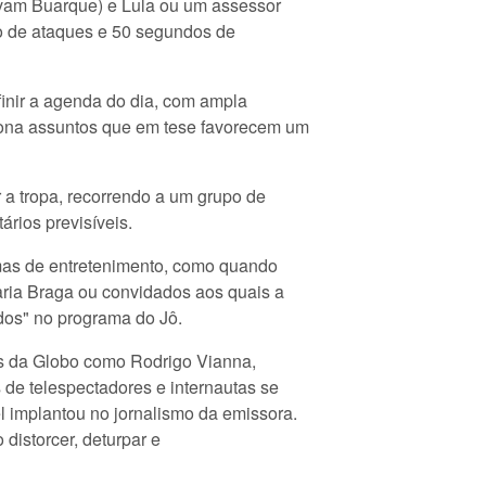
ovam Buarque) e Lula ou um assessor
o de ataques e 50 segundos de
finir a agenda do dia, com ampla
 tona assuntos que em tese favorecem um
r a tropa, recorrendo a um grupo de
ários previsíveis.
mas de entretenimento, como quando
aria Braga ou convidados aos quais a
dos" no programa do Jô.
ais da Globo como Rodrigo Vianna,
s de telespectadores e internautas se
l implantou no jornalismo da emissora.
istorcer, deturpar e