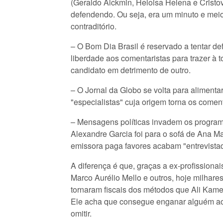
(Geraldo Alckmin, Heloisa Helena e Crist
defendendo. Ou seja, era um minuto e mei
contraditório.
– O Bom Dia Brasil é reservado a tentar de
liberdade aos comentaristas para trazer à
candidato em detrimento de outro.
– O Jornal da Globo se volta para alimenta
"especialistas" cuja origem torna os coment
– Mensagens políticas invadem os progra
Alexandre Garcia foi para o sofá de Ana M
emissora paga favores acabam "entrevista
A diferença é que, graças a ex-profission
Marco Aurélio Mello e outros, hoje milhare
tornaram fiscais dos métodos que Ali Kame
Ele acha que consegue enganar alguém ao d
omitir.