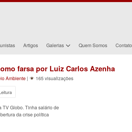
unistas
Artigos
Galerias
Quem Somos
Contat
 como farsa por Luiz Carlos Azenha
eio Ambiente
|
165 visualizações
eitura
a TV Globo. Tinha salário de
ertura da crise política