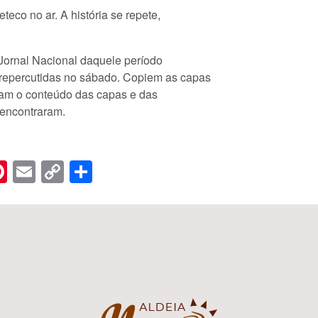
eco no ar. A história se repete,
Jornal Nacional daquele período
repercutidas no sábado. Copiem as capas
iram o conteúdo das capas e das
 encontraram.
n
er
hreads
Pinterest
Email
Copy
Share
Link