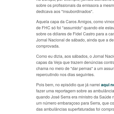
sobre os profissionais da emissora a mesma
dedicava aos "insubordinados".
Aquela capa da Caros Amigos, como vimos e
de FHC só foi "assumido" quando ele estav
sobre os dólares de Fidel Castro para a 
Jornal Nacional de sábado, ainda que a d
comprovada.
Como eu dizia, aos sábados, o Jornal Naci
capas da Veja que trazem denúncias contra
chama no meio de "dar pernas" a um assunt
repercutindo nos dias seguintes.
Pois bem, no episódio que já narrei
aqui n
fazer uma reportagem sobre as ambulânci
quando José Serra era ministro da Saúde n
um número embaraçoso para Serra, que conc
das ambulâncias superfaturadas foi compr