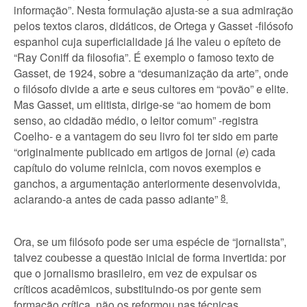
informação”. Nesta formulação ajusta-se a sua admiração
pelos textos claros, didáticos, de Ortega y Gasset -filósofo
espanhol cuja superficialidade já lhe valeu o epíteto de
“Ray Coniff da filosofia”. É exemplo o famoso texto de
Gasset, de 1924, sobre a “desumanização da arte”, onde
o filósofo divide a arte e seus cultores em “povão” e elite.
Mas Gasset, um elitista, dirige-se “ao homem de bom
senso, ao cidadão médio, o leitor comum” -registra
Coelho- e a vantagem do seu livro foi ter sido em parte
“originalmente publicado em artigos de jornal (
e
) cada
capítulo do volume reinicia, com novos exemplos e
ganchos, a argumentação anteriormente desenvolvida,
aclarando-a antes de cada passo adiante”
8
.
Ora, se um filósofo pode ser uma espécie de “jornalista”,
talvez coubesse a questão inicial de forma invertida: por
que o jornalismo brasileiro, em vez de expulsar os
críticos acadêmicos, substituindo-os por gente sem
formação crítica, não os reformou nas técnicas