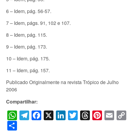
6 – Idem, pág. 56-57.
7 – Idem, págs. 91, 102 e 107.
8 – Idem, pág. 115.
9 – Idem, pág. 173.
10 – Idem, pág. 175.
11 – Idem, pág. 157.
Publicado Originalmente na revista Trópico de Julho
2006
Compartilhar:
WhatsApp
Telegram
Facebook
X
LinkedIn
Twitter
Threads
Pintere
Emai
C
Li
Share