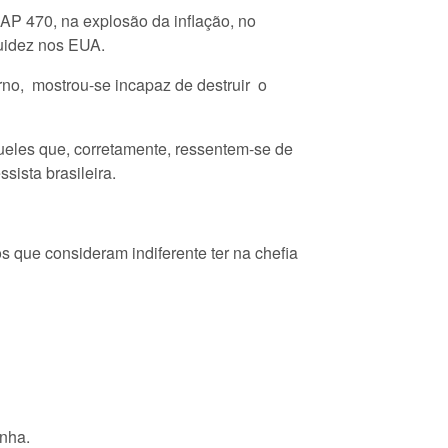
AP 470, na explosão da inflação, no
quidez nos EUA.
no, mostrou-se incapaz de destruir o
ueles que, corretamente, ressentem-se de
ista brasileira.
s que consideram indiferente ter na chefia
inha.