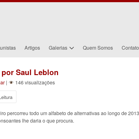
unistas
Artigos
Galerias
Quem Somos
Contat
 por Saul Leblon
ar
|
146 visualizações
eitura
iro percorreu todo um alfabeto de alternativas ao longo de 201
soantes lhe daria o que procura.