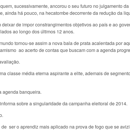
quem, sucessivamente, ancorou o seu futuro no julgamento da 
l e, ainda há pouco, na hecatombe decorrente da redução da li
eixar de impor constrangimentos objetivos ao país e ao gover
lados ao longo dos últimos 12 anos.
mundo tornou-se assim a nova bala de prata acalentada por aq
namismo ao acerto de contas que buscam com a agenda progress
avaliação.
ma classe média eterna aspirante a elite, ademais de segmento
a agenda banqueira.
 informa sobre a singularidade da campanha eleitoral de 2014.
o.
de ser o aprendiz mais aplicado na prova de fogo que se aviz