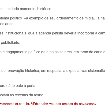
 de um dado momento histórico.
istema político –a exemplo de seu ordenamento de mídia, já 
mos anos.
s institucionais que a agenda petista deveria incorporar à cam
ublicitário.
ão e engajamento político de amplos setores em torno da candi
va de renovação histórica, em resposta a expectativas sistemat
rdinário bate à porta.
tam as receitas da rotina.
ww.cartamaior.com.br/?/Editorial/A-vez-dos-amigos-do-povo/29887