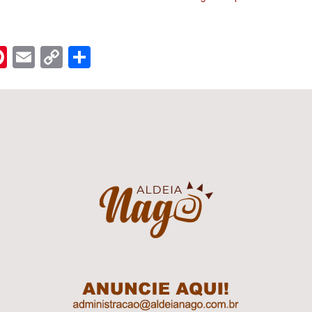
n
er
hreads
Pinterest
Email
Copy
Share
Link