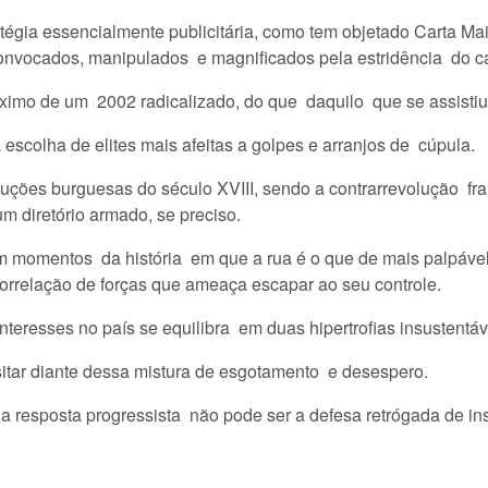
tégia essencialmente publicitária, como tem objetado Carta Ma
convocados, manipulados e magnificados pela estridência do ca
ximo de um 2002 radicalizado, do que daquilo que se assistiu
scolha de elites mais afeitas a golpes e arranjos de cúpula.
luções burguesas do século XVIII, sendo a contrarrevolução 
m diretório armado, se preciso.
em momentos da história em que a rua é o que de mais palpáv
relação de forças que ameaça escapar ao seu controle.
teresses no país se equilibra em duas hipertrofias insustentávei
ar diante dessa mistura de esgotamento e desespero.
a resposta progressista não pode ser a defesa retrógada de in