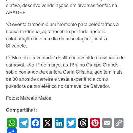
e ativa, desenvolvendo ações em diversas frentes na
ABADEF.
“O evento também é um momento para celebrarmos a
nossa madrinha, agradecendo por todo apoio e
colaboração no dia a dia da associação”, finaliza
Silvanete.
O “Me deixe à vontade” desfila na avenida no sábado de
carnaval, dia 1° de março, às 16h, no Campo Grande,
sob o comando da cantora Carla Cristina, que tem mais
de 30 anos de carreira e vasta experiência como
puxadora de trio elétrico no carnaval de Salvador.
Fotos: Marcelo Matos
Compartilhar:
WhatsApp
Telegram
Facebook
X
LinkedIn
Twitter
Threads
Pintere
Emai
C
Li