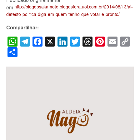
http://blogdosakamoto.blogosfera.uol.com.br/2014/08/13/ai-
em
detesto-politica-diga-em-quem-tenho-que-votar-e-pronto/
Compartilhar:
WhatsApp
Telegram
Facebook
X
LinkedIn
Twitter
Threads
Pintere
Emai
C
Li
Share