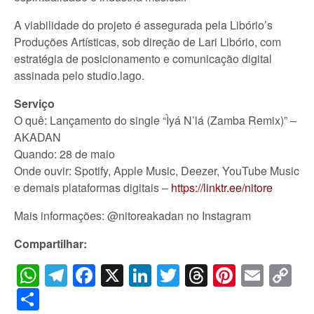
A viabilidade do projeto é assegurada pela Libório’s
Produções Artísticas, sob direção de Lari Libório, com
estratégia de posicionamento e comunicação digital
assinada pelo studio.lago.
Serviço
O quê: Lançamento do single “Ìyá N’lá (Zamba Remix)” –
AKADAN
Quando: 28 de maio
Onde ouvir: Spotify, Apple Music, Deezer, YouTube Music
e demais plataformas digitais –
https://linktr.ee/nitore
Mais informações: @nitoreakadan no Instagram
Compartilhar:
WhatsApp
Telegram
Facebook
X
LinkedIn
Twitter
Threads
Pintere
Emai
C
Li
Share