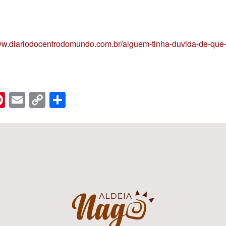
www.diariodocentrodomundo.com.br/alguem-tinha-duvida-de-que-a
n
er
hreads
Pinterest
Email
Copy
Share
Link