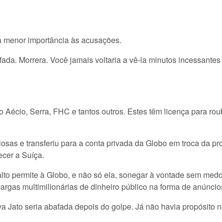
a menor importância às acusações.
afada. Morrera. Você jamais voltaria a vê-la minutos incessante
o Aécio, Serra, FHC e tantos outros. Estes têm licença para ro
sas e transferiu para a conta privada da Globo em troca da pr
recer a Suíça.
lto permite à Globo, e não só ela, sonegar à vontade sem med
gas multimilionárias de dinheiro público na forma de anúncio
va Jato seria abafada depois do golpe. Já não havia propósito 