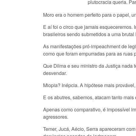
plutocracia queria. Pa
Moro era o homem perfeito para o papel, um j
E aí foi o circo que jamais esqueceremos.
brasileiros sendo submetidos a uma brutal
As manifestações pró-impeachment de legiõ
como que foram empurradas para as ruas p
Que Dilma e seu ministro da Justiça nada t
desvendar.
Miopia? Inépcia. A hipótese mais provável
E os abutres, sabemos, atacam tanto mais 
Apenas como comparativo, é impossível im
agressores.
Temer, Jucá, Aécio, Serra apareceram com 