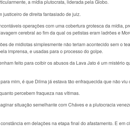
rticularmente, a mídia plutocrata, liderada pela Globo.
usticeiro de direita fantasiado de juiz.
 Incontáveis operações com uma cobertura grotesca da mídia, p
 lavagem cerebral ao fim da qual os petistas eram ladrões e Mo
es de midiotas simplesmente não teriam acontecido sem o teat
ela imprensa, e usadas para o processo do golpe.
enham feito para coibir os abusos da Lava Jato é um mistério qu
, para mim, é que Dilma já estava tão enfraquecida que não viu
quanto percebem fraqueza nas vítimas.
aginar situação semelhante com Cháves e a plutocracia vene
constância em delações na etapa final do afastamento. E em ci