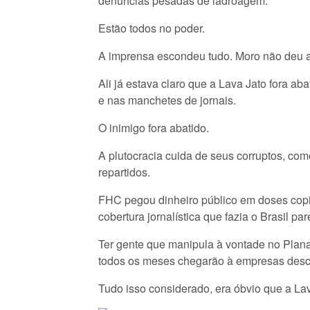
denúncias pesadas de ladroagem.
Estão todos no poder.
A imprensa escondeu tudo. Moro não deu 
Ali já estava claro que a Lava Jato fora ab
e nas manchetes de jornais.
O inimigo fora abatido.
A plutocracia cuida de seus corruptos, com
repartidos.
FHC pegou dinheiro público em doses copio
cobertura jornalística que fazia o Brasil pa
Ter gente que manipula à vontade no Plana
todos os meses chegarão à empresas descar
Tudo isso considerado, era óbvio que a La