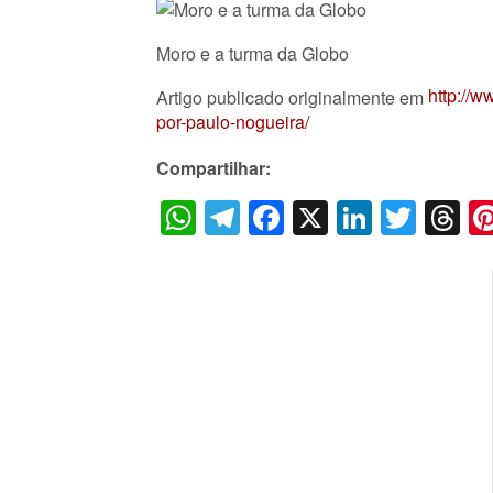
Moro e a turma da Globo
http://
Artigo publicado originalmente em
por-paulo-nogueira/
Compartilhar:
WhatsApp
Telegram
Facebook
X
LinkedI
Twitt
T