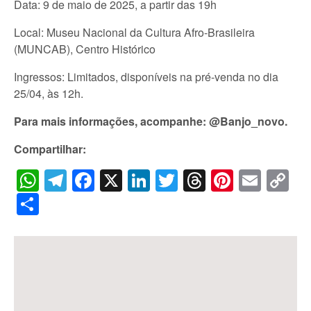
Data: 9 de maio de 2025, a partir das 19h
Local: Museu Nacional da Cultura Afro-Brasileira
(MUNCAB), Centro Histórico
Ingressos: Limitados, disponíveis na pré-venda no dia
25/04, às 12h.
Para mais informações, acompanhe: @Banjo_novo.
Compartilhar:
WhatsApp
Telegram
Facebook
X
LinkedIn
Twitter
Threads
Pintere
Emai
C
Li
Share