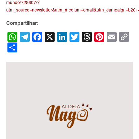
mundo/728607/?
utm_source=newsletter&utm_medium=email&utm_campaign=b201
Compartilhar:
WhatsApp
Telegram
Facebook
X
LinkedIn
Twitter
Threads
Pintere
Emai
C
Li
Share