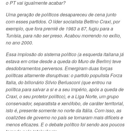
o PT vai igualmente acabar?
Uma geração de políticos desapareceu de cena junto
com esses partidos. O líder socialista Bettino Craxi, por
exemplo, que fora premiê de 1983 a 87, fugiu para a
Tunísia, para não ser preso. Acabou morrendo no exílio,
no ano 2000.
Essa implosão do sistema político (a esquerda italiana já
estava em crise desde a queda do Muro de Berlim) teve
desdobramentos perversos. Emergiram duas forças
políticas altamente disruptivas: o partido populista Forza
Italia, do bilionário Silvio Berlusconi (que entrou na
política para salvar a si e a seu império, após a queda de
Craxi, o seu protetor político), e a Liga Norte, um grupo
conservador, separatista e xenófobo, de caráter territorial,
isto é, presente somente no norte da Itália. Com isso, as
coalizões de governo no país se tornaram mais difíceis e
menos eficazes. E o debate político foi sendo aos poucos