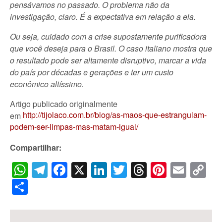
pensávamos no passado. O problema não da
investigação, claro. É a expectativa em relação a ela.
Ou seja, cuidado com a crise supostamente purificadora
que você deseja para o Brasil. O caso italiano mostra que
o resultado pode ser altamente disruptivo, marcar a vida
do país por décadas e gerações e ter um custo
econômico altíssimo.
Artigo publicado originalmente
http://tijolaco.com.br/blog/as-maos-que-estrangulam-
em
podem-ser-limpas-mas-matam-igual/
Compartilhar:
WhatsApp
Telegram
Facebook
X
LinkedIn
Twitter
Threads
Pintere
Emai
C
Li
Share