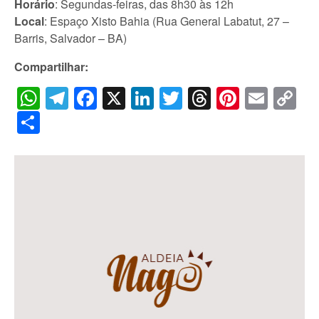
Horário
: Segundas-feiras, das 8h30 às 12h
Local
: Espaço Xisto Bahia (Rua General Labatut, 27 –
Barris, Salvador – BA)
Compartilhar:
WhatsApp
Telegram
Facebook
X
LinkedIn
Twitter
Threads
Pintere
Emai
C
Li
Share