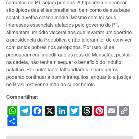
corruptos do PT sejam punidos. A hipocrisia e o rancor
são típicos das elites brasileiras, bem como de sua base
social, a velha classe média. Mesmo sem ter seus
interesses essenciais afetados pelo governo do PT,
alimentam um ódio visceral aos que levaram um operário
à presidência da República e não toleram ter de conviver
com tantos pobres nos aeroportos. Por isso, já se
preocupam em impedir que os réus do Mensalão, postos
na cadeia, não tenham sequer o benefício do indulto
natalino. Por outro lado, latifundiários e banqueiros
poderão continuar a dormir tranquilos, enquanto a justiça
no Brasil estiver na mão de super-heróis.
Compartilhar:
WhatsApp
Telegram
Facebook
X
LinkedIn
Twitter
Threads
Pintere
Emai
C
Li
Share