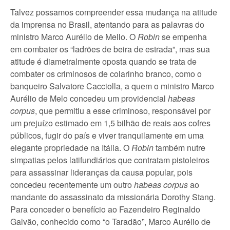
Talvez possamos compreender essa mudança na atitude
da imprensa no Brasil, atentando para as palavras do
ministro Marco Aurélio de Mello. O
Robin
se empenha
em combater os “ladrões de beira de estrada”, mas sua
atitude é diametralmente oposta quando se trata de
combater os criminosos de colarinho branco, como o
banqueiro Salvatore Cacciolla, a quem o ministro Marco
Aurélio de Melo concedeu um providencial
habeas
corpus
, que permitiu a esse criminoso, responsável por
um prejuízo estimado em 1,5 bilhão de reais aos cofres
públicos, fugir do país e viver tranquilamente em uma
elegante propriedade na Itália. O
Robin
também nutre
simpatias pelos latifundiários que contratam pistoleiros
para assassinar lideranças da causa popular, pois
concedeu recentemente um outro
habeas corpus
ao
mandante do assassinato da missionária Dorothy Stang.
Para conceder o benefício ao Fazendeiro Reginaldo
Galvão, conhecido como “o Taradão”, Marco Aurélio de