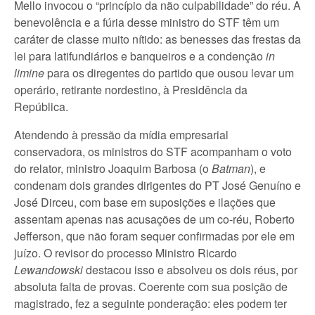
Mello invocou o “princípio da não culpabilidade” do réu. A
benevolência e a fúria desse ministro do STF têm um
caráter de classe muito nítido: as benesses das frestas da
lei para latifundiários e banqueiros e a condenção
in
limine
para os diregentes do partido que ousou levar um
operário, retirante nordestino, à Presidência da
República.
Atendendo à pressão da mídia empresarial
conservadora, os ministros do STF acompanham o voto
do relator, ministro Joaquim Barbosa (o
Batman
), e
condenam dois grandes dirigentes do PT José Genuíno e
José Dirceu, com base em suposições e ilações que
assentam apenas nas acusações de um co-réu, Roberto
Jefferson, que não foram sequer confirmadas por ele em
juízo. O revisor do processo Ministro Ricardo
Lewandowski
destacou isso e absolveu os dois réus, por
absoluta falta de provas. Coerente com sua posição de
magistrado, fez a seguinte ponderação: eles podem ter