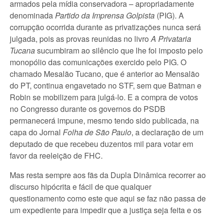
armados pela mídia conservadora – apropriadamente
denominada
Partido da Imprensa Golpista
(PIG). A
corrupção ocorrida durante as privatizações nunca será
julgada, pois as provas reunidas no livro
A Privataria
Tucana
sucumbiram ao silêncio que lhe foi imposto pelo
monopólio das comunicações exercido pelo PIG. O
chamado Mesalão Tucano, que é anterior ao Mensalão
do PT, continua engavetado no STF, sem que Batman e
Robin se mobilizem para julgá-lo. E a compra de votos
no Congresso durante os governos do PSDB
permanecerá impune, mesmo tendo sido publicada, na
capa do Jornal
Folha de São Paulo
, a declaração de um
deputado de que recebeu duzentos mil para votar em
favor da reeleição de FHC.
Mas resta sempre aos fãs da Dupla Dinâmica recorrer ao
discurso hipócrita e fácil de que qualquer
questionamento como este que aqui se faz não passa de
um expediente para impedir que a justiça seja feita e os