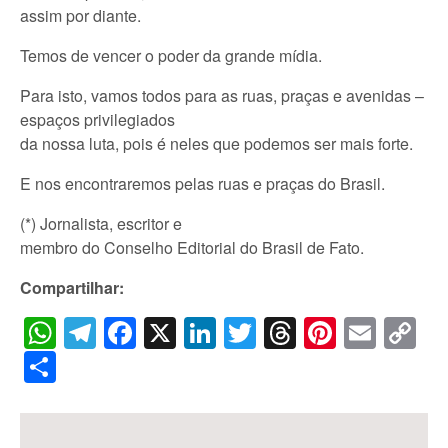
assim por diante.
Temos de vencer o poder da grande mídia.
Para isto, vamos todos para as ruas, praças e avenidas –
espaços privilegiados
da nossa luta, pois é neles que podemos ser mais forte.
E nos encontraremos pelas ruas e praças do Brasil.
(*) Jornalista, escritor e
membro do Conselho Editorial do Brasil de Fato.
Compartilhar:
WhatsApp
Telegram
Facebook
X
LinkedIn
Twitter
Threads
Pintere
Emai
C
Li
Share