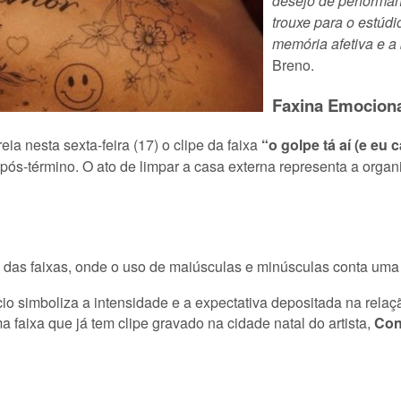
desejo de performan
trouxe para o estúdi
memória afetiva e a
Breno.
Faxina Emocion
a nesta sexta-feira (17) o clipe da faixa
“o golpe tá aí (e eu c
ra pós-término. O ato de limpar a casa externa representa a org
 das faixas, onde o uso de maiúsculas e minúsculas conta uma h
nício simboliza a intensidade e a expectativa depositada na rel
a faixa que já tem clipe gravado na cidade natal do artista,
Con