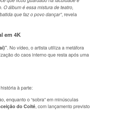
ce que ficou guardado na faculdade e
o. O álbum é essa mistura de teatro,
 batida que faz o povo dançar”
, revela
al em 4K
aí)”
. No vídeo, o artista utiliza a metáfora
anização do caos interno que resta após uma
istória à parte:
ação, enquanto o “sobra” em minúsculas
ceição do Coité
, com lançamento previsto