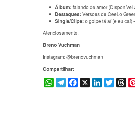
Álbum:
falando de amor (Disponível 
Destaques:
Versões de CeeLo Green
Single/Clipe:
o golpe tá aí (e eu caí)
Atenciosamente,
Breno Vuchman
Instagram: @brenovuchman
Compartilhar:
WhatsApp
Telegram
Facebook
X
LinkedI
Twitt
T