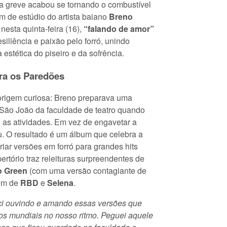
a greve acabou se tornando o combustível
m de estúdio do artista baiano
Breno
nesta quinta-feira (16),
“falando de amor”
siliência e paixão pelo forró, unindo
 estética do piseiro e da sofrência.
ra os Paredões
origem curiosa: Breno preparava uma
São João da faculdade de teatro quando
 as atividades. Em vez de engavetar a
iu. O resultado é um álbum que celebra a
riar versões em forró para grandes hits
pertório traz releituras surpreendentes de
 Green
(com uma versão contagiante de
lém de
RBD
e
Selena
.
ci ouvindo e amando essas versões que
os mundiais no nosso ritmo. Peguei aquele