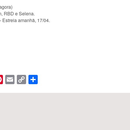
agora)
, RBD e Selena.
 – Estreia amanhã, 17/04.
n
er
hreads
Pinterest
Email
Copy
Share
Link