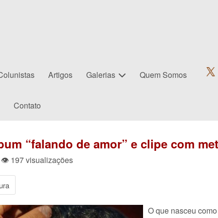
Colunistas
Artigos
Galerias
Quem Somos
Contato
bum “falando de amor” e clipe com met
 👁 197 visualizações
ura
O que nasceu como 